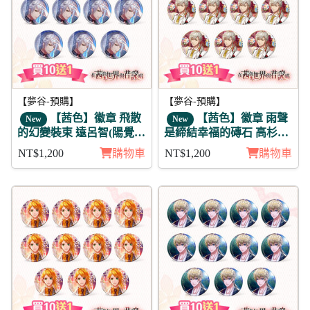
【夢谷-預購】
【夢谷-預購】
【茜色】徽章 飛散
【茜色】徽章 雨聲
New
New
的幻變裝束 遠呂智(陽覺)
是締結幸福的磚石 高杉晉
11入
作 11入
NT$1,200
購物車
NT$1,200
購物車