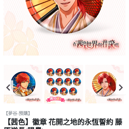
Item
【夢谷-預購】
2
【茜色】徽章 花開之地的永恆誓約 藤
of