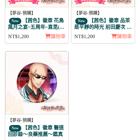
【夢谷-預購】
【夢谷-預購】
【茜色】徽章 花鳥
【茜色】徽章 品茶
New
New
風月之宴~五周年~直毘(月
是平靜的時光 前田慶次 11
魄)11入
入
NT$1,200
購物車
NT$1,200
購物車
【夢谷-預購】
【茜色】徽章 醫道
New
回診錄～良藥推薦～鑑真