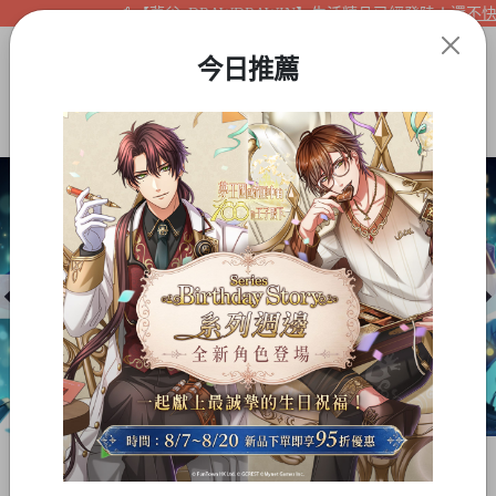
【夢谷xDRAWDRAWIN】生活精品已經登陸！還不快來看
今日推薦
Item