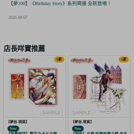
【夢100】《Birthday Story》系列周邊 全新登場！
2026.08.07
Item
3
of
店長咩寶推薦
6
5折
5折
【夢谷-現貨】
【夢谷-現貨】
New
New
【限量現貨】壓克力卡片立牌 傳遞心意的新春 坂本龍馬
【茜色】立牌 追尋無盡之愛 赤烏