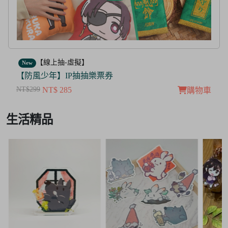
【線上抽-虛擬】
New
【茜色線上抽票券】限量周邊抽抽樂
NT$100
NT$ 50
購物車
Item
生活精品
3
of
3