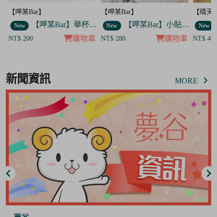
【呷某Bar】
【晴天咖啡館】
【呷某B
】舉杯歐告款 飯友
【呷某Bar】小貼紙 7入套組
【晴天咖啡館】吊飾套組
New
New
New
車
購物車
購物車
NT$ 280
NT$ 400
NT$ 12
Item
8
新聞資訊
of
MORE
8