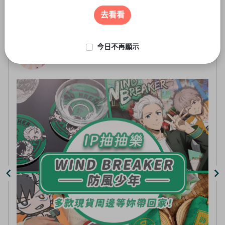
遊戲周邊
3
of
去看看
5
今日不再顯示
線上抽-虛擬