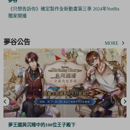
夢谷
《只想告訴你》確定製作全新動畫第三季 2024年Netflix
獨家開播
Item
3
夢谷公告
of
MORE
6
夢王國與沉睡中的100位王子殿下