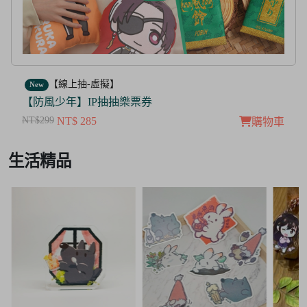
【線上抽-虛擬】
New
【茜色線上抽票券】限量周邊抽抽樂
NT$100
NT$ 50
購物車
Item
生活精品
3
of
3