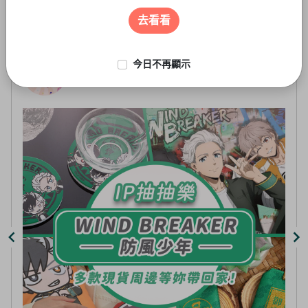
遊戲周邊
3
of
去看看
5
今日不再顯示
線上抽-虛擬