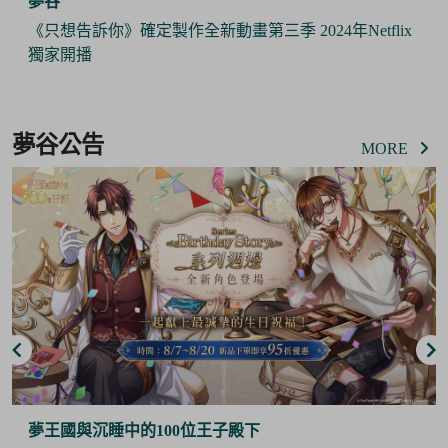
夢谷
《只想告訴你》確定製作全新動畫第三季 2024年Netflix
獨家開播
Item
3
夢谷公告
of
MORE
6
夢王國與沉睡中的100位王子殿下