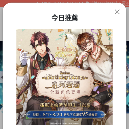
【夢谷xDRAWDRAWIN】生活精品已經登陸！還不快
今日推薦
Item