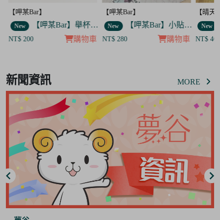
【呷某Bar】
【晴天咖啡館】
【呷某B
】舉杯歐告款 飯友
【呷某Bar】小貼紙 7入套組
【晴天咖啡館】吊飾套組
New
New
New
車
購物車
購物車
NT$ 280
NT$ 400
NT$ 12
Item
8
新聞資訊
of
MORE
8