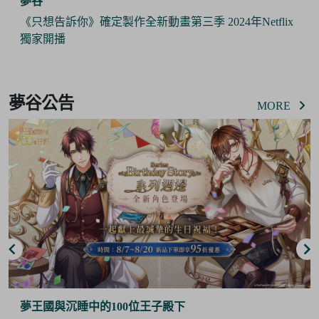
夢谷
《只想告訴你》確定製作全新動畫第三季 2024年Netflix
獨家開播
Item
2
夢谷公告
of
MORE
6
夢王國與沉睡中的100位王子殿下