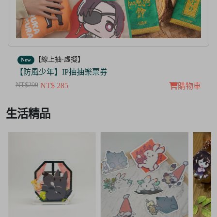
【線上抽-虛擬】
New
【茜色線上抽票券】限量周邊抽抽樂
NT$100
NT$ 50
購物車
Item
生活精品
3
of
3