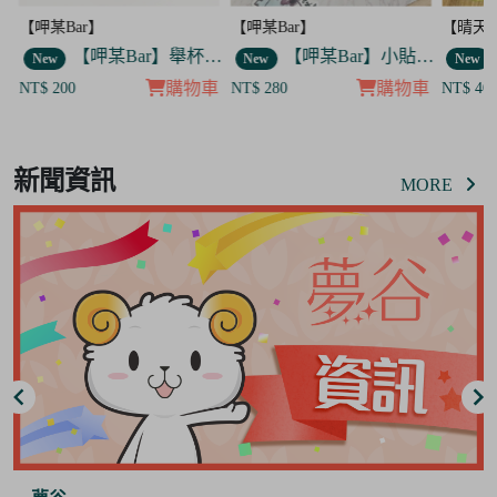
【呷某Bar】
【晴天咖啡館】
【呷某B
】舉杯歐告款 飯友
【呷某Bar】小貼紙 7入套組
【晴天咖啡館】吊飾套組
New
New
New
車
購物車
購物車
NT$ 280
NT$ 400
NT$ 12
Item
8
新聞資訊
of
MORE
8