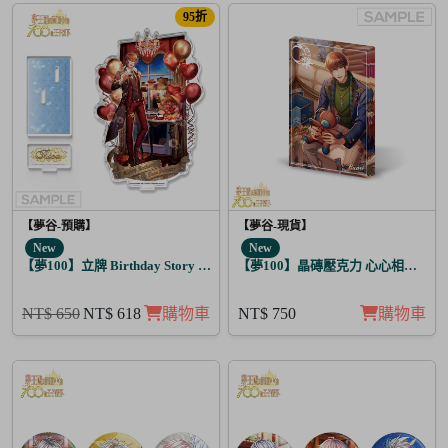
95折
【夢谷-預購】
【夢谷-現貨】
New
New
【夢100】立牌 Birthday Story 利卡 月覺
【夢100】晶磚壓克力 心心相印的聖
NT$ 650
NT$ 618
購物車
NT$ 750
購物車