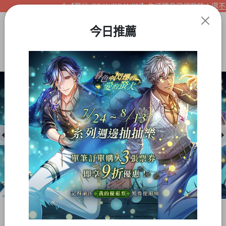
【夢谷xDRAWDRAWIN】生活精品已經登陸！還不快
今日推薦
Item