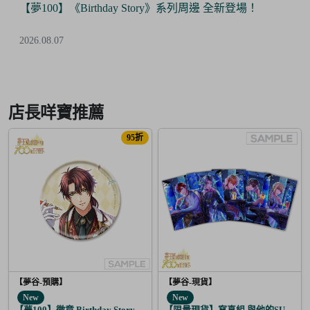
【夢100】《Birthday Story》系列周邊 全新登場！
2026.08.07
Item
2
of
店長咩寶推薦
6
95折
【夢谷-預購】
【夢谷-現貨】
New
New
【夢100】徽章 Birthday Story 路貝爾 日覺
【限量現貨】寫真組 與他的SUGAR&B