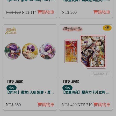
NT$ 120
NT$ 114
購物車
NT$ 360
購物車
5折
【夢谷-預購】
【夢谷-現貨】
New
New
【夢100】徽章3入組 迎春，貫徹仁義的火之誓言 薩齊亞
【限量現貨】壓克力卡片立牌 傳遞心
NT$ 360
購物車
NT$ 420
NT$ 210
購物車