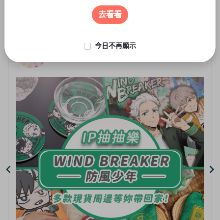
遊戲周邊
3
of
去看看
5
今日不再顯示
線上抽-虛擬