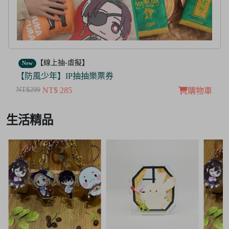
【線上抽-虛擬】
New
【防風少年】IP抽抽樂票券
NT$299
NT$ 285
購物車
Item
生活精品
3
of
3