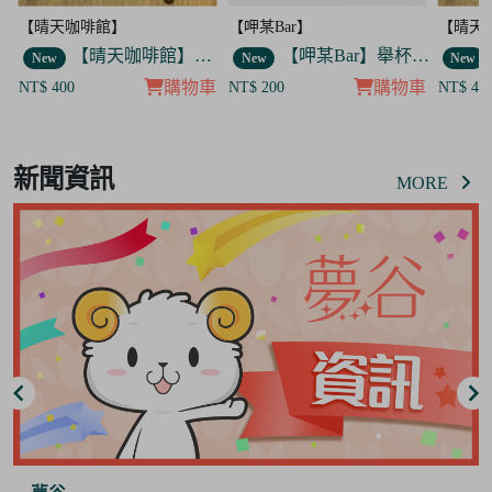
【晴天咖啡館】
【呷某Bar】
【晴天
】舉杯菟菟款 飯友
【晴天咖啡館】吊飾套組
【呷某Bar】舉杯菟菟款 飯友
New
New
New
車
購物車
購物車
NT$ 400
NT$ 200
NT$ 40
Item
2
新聞資訊
of
MORE
2