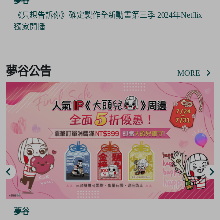
夢谷
《只想告訴你》確定製作全新動畫第三季 2024年Netflix
獨家開播
Item
2
夢谷公告
of
MORE
6
夢谷