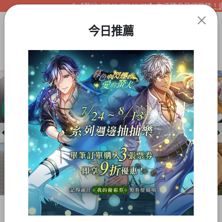
【夢谷xDRAWDRAWIN】生活精品已經登陸！還
今日推薦
Item