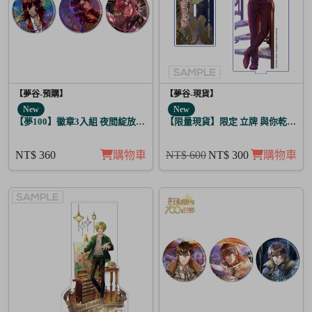
【夢谷-預購】
【夢谷-現貨】
New
New
【夢100】徽章3入組 夜間綻放的花香調酒 迪翁
【限量現貨】限定 立牌 與你乾杯 德
NT$ 360
購物車
NT$ 600
NT$ 300
購物車