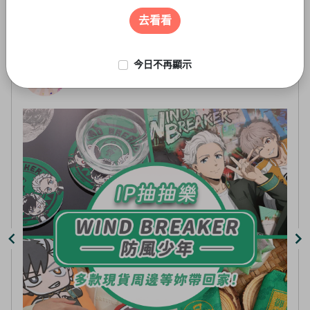
遊戲周邊
3
of
去看看
4
今日不再顯示
線上抽-虛擬