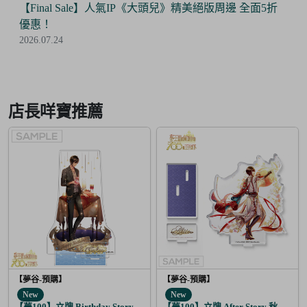
【Final Sale】人氣IP《大頭兒》精美絕版周邊 全面5折
優惠！
2026.07.24
Item
2
of
店長咩寶推薦
6
【夢谷-預購】
【夢谷-預購】
New
New
【夢100】立牌 Birthday Story 尤里烏斯 月覺
【夢100】立牌 After Story 秋人 日覺