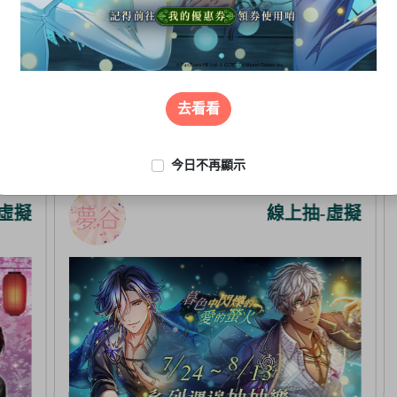
去看看
今日不再顯示
擬
線上抽-虛擬