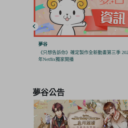
夢谷
三季 2024
《Pokémon Sleep》 x 日本睡衣品牌『GELAT
PIQUE』攜手推出合作商品 與寶可夢們一
作美夢
Item
3
夢谷公告
of
6