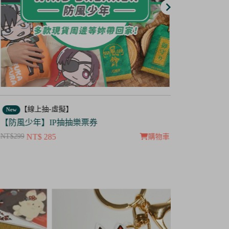
【線上抽-虛擬】
【線上抽
ew
New
防風少年】IP抽抽樂票券
【茜色線上
$299
NT$ 285
NT$100
NT$ 5
購物車