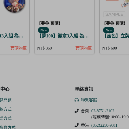
【夢谷-預購】
【夢谷-預購】
New
New
章3入組 為亞特拉斯的聖夜點燃夢之火 丁
【夢100】徽章3入組 為決心的落幕獻上愛之
【茜色】立牌
購物車
NT$ 360
購物車
NT$ 600
助中心
聯絡資訊
見問題
聯繫客服
款方式
台灣
02-8751-2102
(服務時間:10:00~19:0
送方式
香港
(852)2250-9311
換貨方式