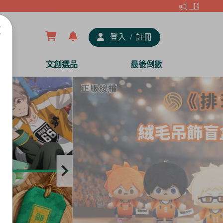
【夢谷xDRA
登入
/
註冊
文創選品
最後倒數