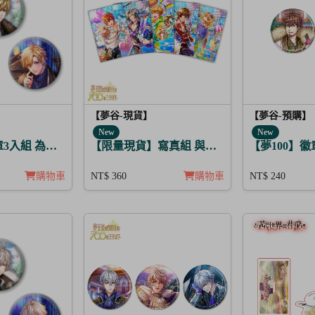
【夢谷-現貨】
【夢谷-預購】
New
New
章3入組 為亞特拉斯的聖夜點燃夢之火 齊艾爾
【限量現貨】寫真組 與他的SUGAR&BITTE
【夢100】
購物車
NT$ 360
購物車
NT$ 240