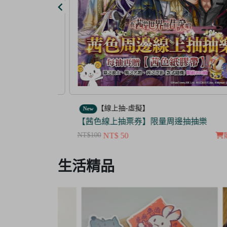
【線上抽-虛擬】
New
【茜色線上抽票券】限量周邊抽抽樂
NT$100
NT$ 50
購物車
購
Item
生活精品
3
of
3