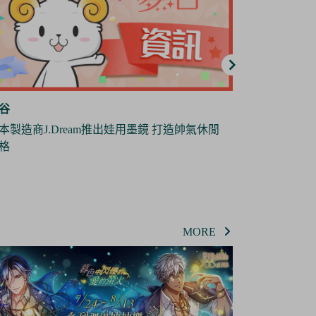
谷
夢谷
地縛少年花子君》全新短篇動畫《放學後少
日本雜貨製造
花子君》將於10月份播出
偶
MORE