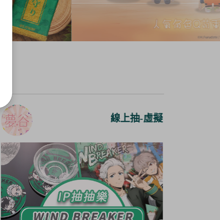
線上抽-虛擬