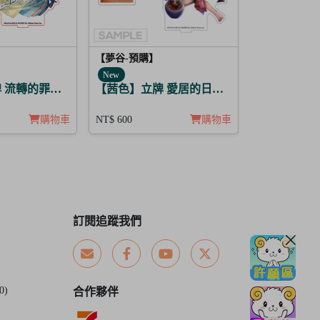
【夢谷-預購】
New
歌 葛雷希亞
 流轉的罪歌～紫上清香～藤原定家
【茜色】立牌 愛居的日常 中原中也
購物車
NT$ 600
購物車
訂閱追蹤我們
0)
合作夥伴