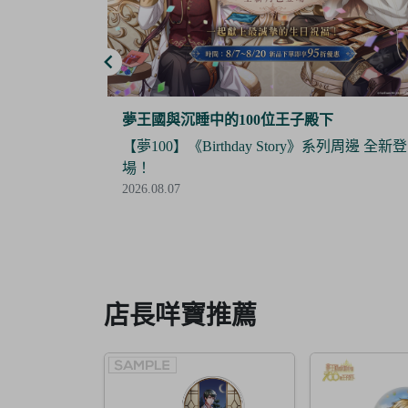
夢谷
系列周邊 全新登
【Final Sale】人氣IP《大頭兒》精美絕版周
全面5折優惠！
2026.07.24
Item
3
of
6
店長咩寶推薦