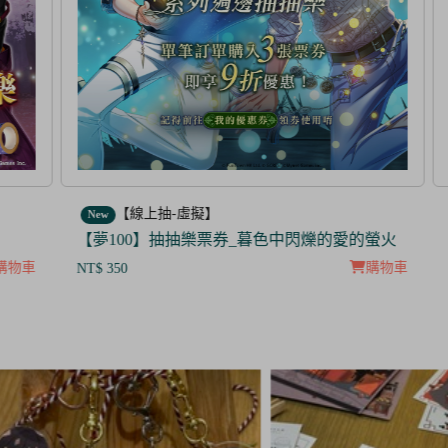
【線上抽-虛擬】
New
N
【夢100】抽抽樂票券_暮色中閃爍的愛的螢火
【
NT
物車
購物車
NT$ 350