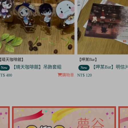
咖啡館】
【呷某Bar】
【晴天咖啡館】吊飾套組
【呷某Bar】明信片3入
New
購物車
0
NT$ 120