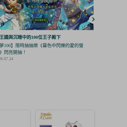
王國與沉睡中的100位王子殿下
夢王國與沉睡
夢100】角色立牌復刻抽抽樂——道格拉斯 限
【夢100】
登場！
場！
26.07.03
2026.07.03