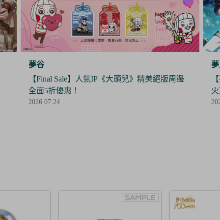
夢王國與沉睡中的100位王子殿下
夢
邊
【夢100】限時抽抽樂《暮色中閃爍的愛的螢
【
火》閃亮開抽！
時
2026.07.24
20