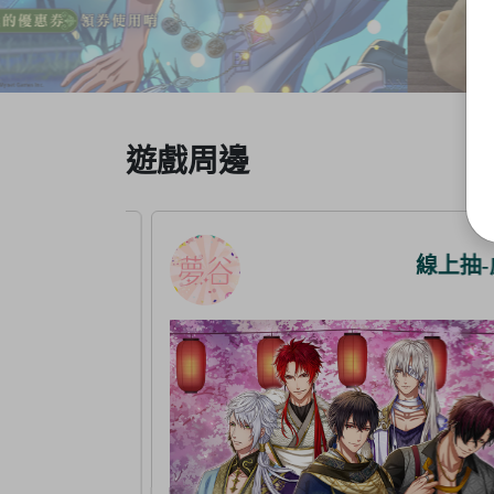
Item
遊戲周邊
3
of
5
線上抽-虛擬
線上抽-虛