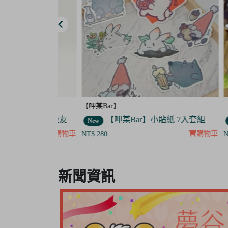
【呷某Bar】
【晴天
杯歐告款 飯友
【呷某Bar】小貼紙 7入套組
New
New
購物車
購物車
NT$ 280
NT$ 40
Item
8
新聞資訊
of
8