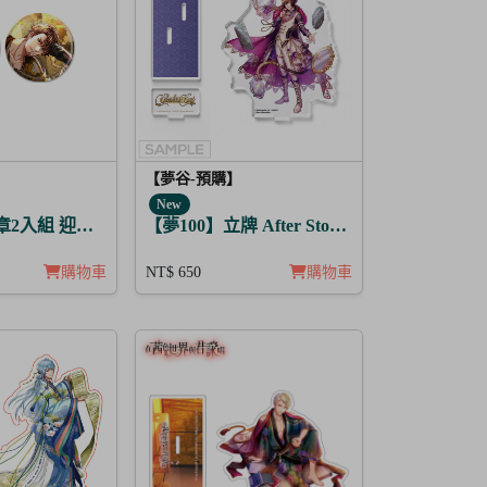
【夢谷-預購】
New
R 太陽覺醒 5入
徽章2入組 迎春，貫徹仁義的火之誓言 瑪爾坦
【夢100】立牌 After Story 柴郡貓 日覺
購物車
NT$ 650
購物車