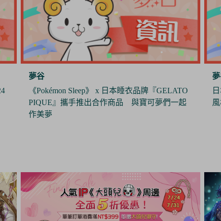
夢谷
夢
O
日本製造商J.Dream推出娃用墨鏡 打造帥氣休閒
《
起
風格
年