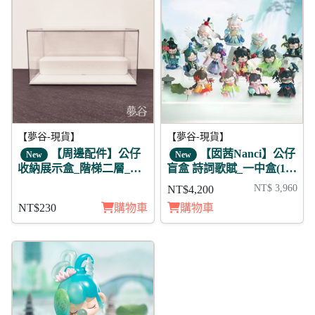
【夢谷-現貨】
【夢谷-現貨】
【周邊配件】公仔
【囡茜Nanci】公仔
New
New
收納展示盒_階梯二層_白
盲盒 詩詞歌賦_一中盒(12
色款
款不重複)
NT$ 3,960
NT$4,200
NT$230
購物車
購物車
折20