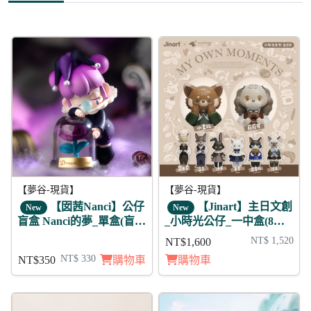
折20
95折
【夢谷-現貨】
【夢谷-現貨】
【囡茜Nanci】公仔
【Jinart】主日文創
New
New
盲盒 Nanci的夢_單盒(盲
_小時光公仔_一中盒(8款
抽)
不重複)
NT$ 1,520
NT$1,600
NT$ 330
NT$350
購物車
購物車
折240