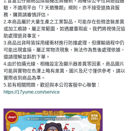
1.
盲盒公仔類商品採隨機出貨機制，為確保公平性與遊戲體
驗，不適用平台「7 天猶豫期」規則，亦不接受退換貨服
務，購買請審慎評估。
2.本商品
屬於大量生產之工業製品，可能存在些微塗裝差異
或加工痕跡，屬正常範圍，如遇嚴重瑕疵，我們將視情況協
助處理退貨事宜。
3.
商品出貨時皆採用緩衝材進行防撞處理，但運輸過程中仍
可能出現盒損，屬正常物流現象，無法作為售後處理依據，
還請理解並斟酌下單。
4.
由於拍攝光線、相機設定及顯示器差異等因素，商品圖片
可能與實物在色澤上略有差異，圖片及尺寸僅供參考，請以
實際收到商品為準。
5.
若有相關問題，歡迎與本公司客服中心聯繫：
https://17yume.com/service