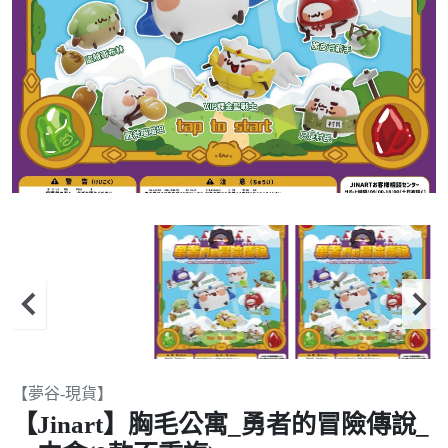
Item
【夢谷-現貨】
1
【Jinart】胸毛公寓_勇者的冒險傳說_
of