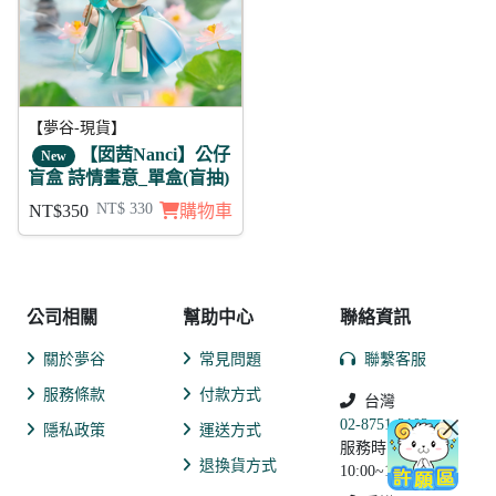
【夢谷-現貨】
【囡茜Nanci】公仔
New
盲盒 詩情畫意_單盒(盲抽)
NT$ 330
NT$350
購物車
公司相關
幫助中心
聯絡資訊
關於夢谷
常見問題
聯繫客服
服務條款
付款方式
台灣
02-8751-2102
隱私政策
運送方式
服務時間:
退換貨方式
10:00~19:00