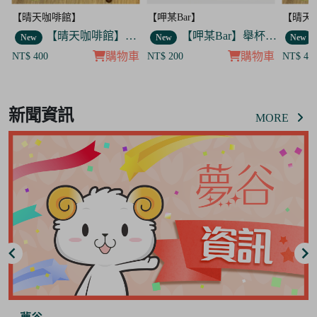
【呷某Bar】
【晴天咖啡館】
【呷某B
套組
【呷某Bar】舉杯菟菟款 飯友
【晴天咖啡館】吊飾套組
New
New
New
車
購物車
購物車
NT$ 200
NT$ 400
NT$ 20
Item
2
新聞資訊
of
MORE
2