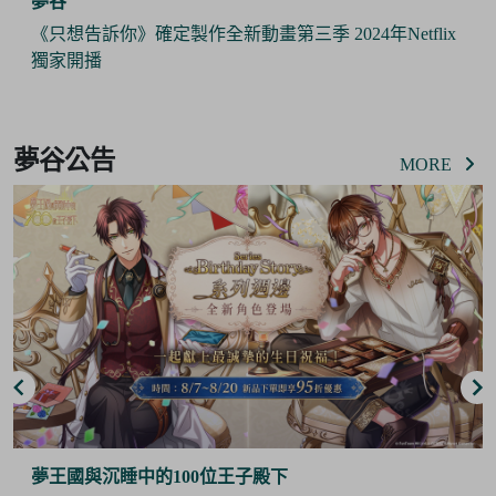
夢谷
《只想告訴你》確定製作全新動畫第三季 2024年Netflix
獨家開播
Item
2
夢谷公告
of
MORE
6
夢王國與沉睡中的100位王子殿下