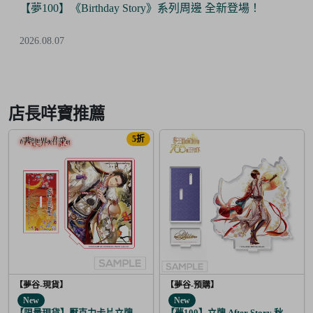
【夢100】《Birthday Story》系列周邊 全新登場！
2026.08.07
Item
2
of
店長咩寶推薦
6
5折
【夢谷-現貨】
【夢谷-預購】
New
New
【限量現貨】壓克力卡片立牌 傳遞心意的新春 芥川龍之介
【夢100】立牌 After Story 秋人 日覺