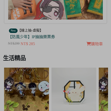
【線上抽-虛擬】
New
【茜色線上抽票券】限量周邊抽抽樂
NT$100
NT$ 50
購物車
Item
生活精品
3
of
3