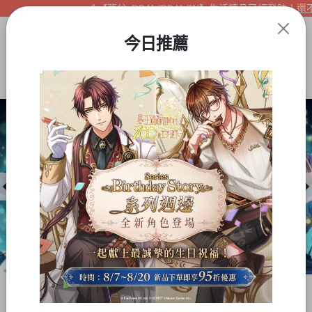
【夢谷xDRAWDRAWIN】生活精品已經登陸！還不快
今日推薦
Item