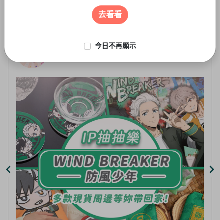
遊戲周邊
3
of
去看看
5
今日不再顯示
線上抽-虛擬