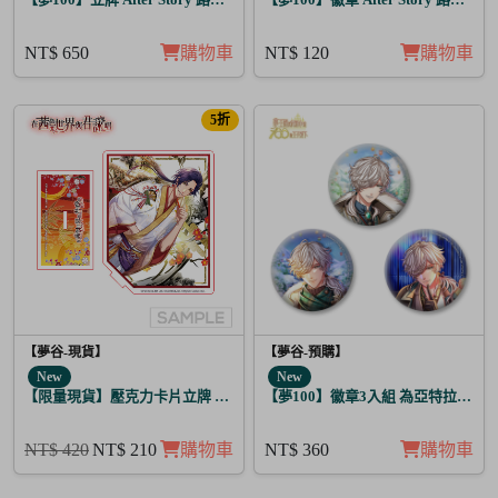
NT$ 650
購物車
NT$ 120
購物車
5折
【夢谷-現貨】
【夢谷-預購】
New
New
【限量現貨】壓克力卡片立牌 傳遞心意的新春 坂本龍馬
【夢100】徽章3入組 為亞特拉斯的
NT$ 420
NT$ 210
購物車
NT$ 360
購物車