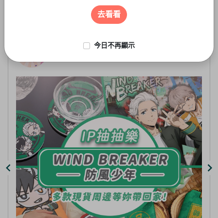
遊戲周邊
3
of
去看看
4
今日不再顯示
抽-虛擬
線上抽-