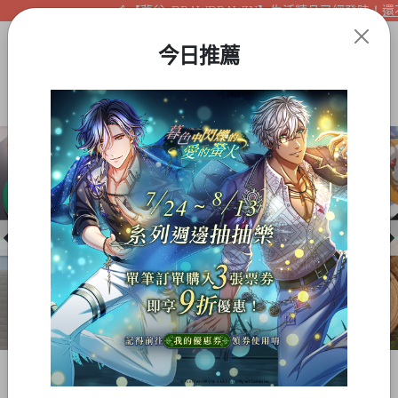
【夢谷xDRAWDRAWIN】生活精品已經登陸！還不
今日推薦
Item