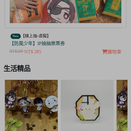
【線上抽-虛擬】
New
【茜色線上抽票券】限量周邊抽抽樂
NT$100
NT$ 50
購物車
購
Item
生活精品
3
of
3