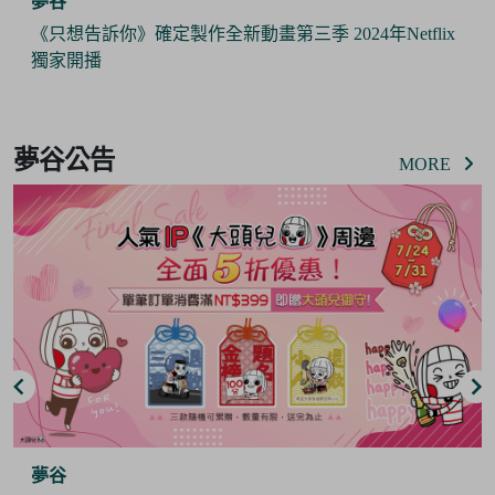
夢谷
《只想告訴你》確定製作全新動畫第三季 2024年Netflix
獨家開播
Item
2
夢谷公告
of
MORE
6
夢谷