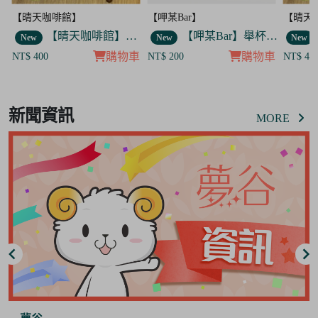
【呷某Bar】
【晴天咖啡館】
【
【晴天咖啡館】吊飾套組
【呷某Bar】舉杯菟菟款 飯友
【晴天咖啡館】吊飾套組
New
New
購物車
購物車
購物車
NT$ 200
NT$ 400
N
Item
2
新聞資訊
of
MORE
2