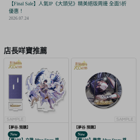
【Final Sale】人氣IP《大頭兒》精美絕版周邊 全面5折
優惠！
2026.07.24
Item
2
of
店長咩寶推薦
6
【夢谷-預購】
【夢谷-預購】
New
New
【夢100】立牌 After Story 路希安 日覺
【夢100】徽章 After Story 路希安 