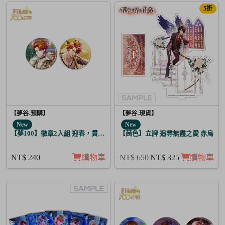
5折
【夢谷-預購】
【夢谷-現貨】
New
New
【夢100】徽章2入組 迎春，貫徹仁義的火之誓言 弗亞
【茜色】立牌 追尋無盡之愛 赤烏
NT$ 240
購物車
NT$ 650
NT$ 325
購物車