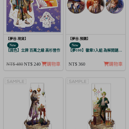
【夢谷-現貨】
【夢谷-預購】
New
New
【茜色】立牌 百萬之緣 高杉晉作
【夢100】徽章3入組 為解開謎題的
NT$ 480
NT$ 240
購物車
NT$ 360
購物車