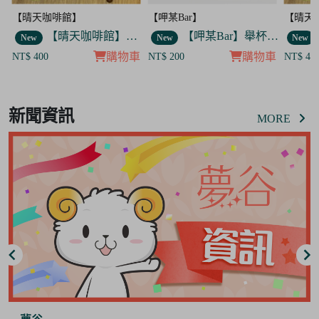
【晴天咖啡館】
【呷某Bar】
【晴天
】舉杯菟菟款 飯友
【晴天咖啡館】吊飾套組
【呷某Bar】舉杯菟菟款 飯友
New
New
New
車
購物車
購物車
NT$ 400
NT$ 200
NT$ 40
Item
2
新聞資訊
of
MORE
2