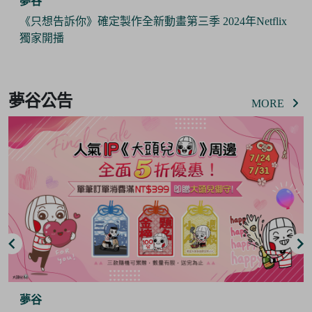
夢谷
《只想告訴你》確定製作全新動畫第三季 2024年Netflix
獨家開播
Item
2
夢谷公告
of
MORE
6
夢谷