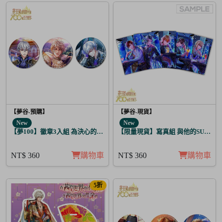
【夢谷-預購】
【夢谷-現貨】
New
New
【夢100】徽章3入組 為決心的落幕獻上愛之歌 葛雷希亞
【限量現貨】寫真組 與他的SUGAR&B
NT$ 360
購物車
NT$ 360
購物車
5折