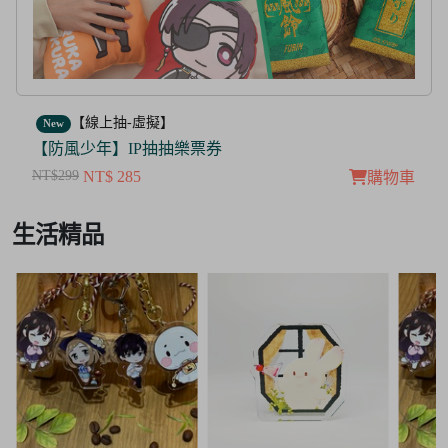
【線上抽-虛擬】
New
【防風少年】IP抽抽樂票券
NT$299
NT$ 285
購物車
Item
生活精品
3
of
3