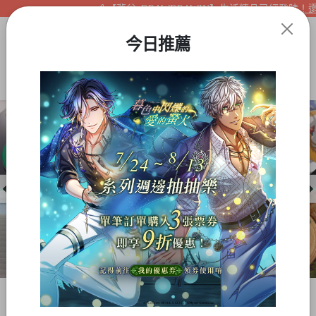
【夢谷xDRAWDRAWIN】生活精品已經登陸！還不
今日推薦
Item