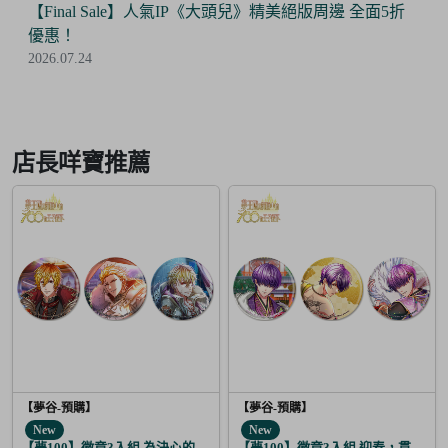
【Final Sale】人氣IP《大頭兒》精美絕版周邊 全面5折
優惠！
2026.07.24
Item
2
of
店長咩寶推薦
6
【夢谷-預購】
【夢谷-預購】
New
New
【夢100】徽章3入組 為決心的落幕獻上愛之歌 阿波羅
【夢100】徽章3入組 迎春，貫徹仁