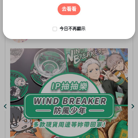
遊戲周邊
3
of
去看看
4
今日不再顯示
線上抽-虛擬