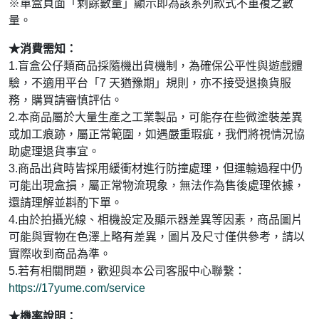
※
單盒頁面「剩餘數量」顯示即為該系列款式不重複之數
量。
★消費需知
：
1.
盲盒公仔類商品採隨機出貨機制，為確保公平性與遊戲體
驗，不適用平台「7 天猶豫期」規則，亦不接受退換貨服
務，購買請審慎評估。
2.本商品
屬於大量生產之工業製品，可能存在些微塗裝差異
或加工痕跡，屬正常範圍，如遇嚴重瑕疵，我們將視情況協
助處理退貨事宜。
3.
商品出貨時皆採用緩衝材進行防撞處理，但運輸過程中仍
可能出現盒損，屬正常物流現象，無法作為售後處理依據，
還請理解並斟酌下單。
4.
由於拍攝光線、相機設定及顯示器差異等因素，商品圖片
可能與實物在色澤上略有差異，圖片及尺寸僅供參考，請以
實際收到商品為準。
5.
若有相關問題，歡迎與本公司客服中心聯繫：
https://17yume.com/service
★
機率說明：