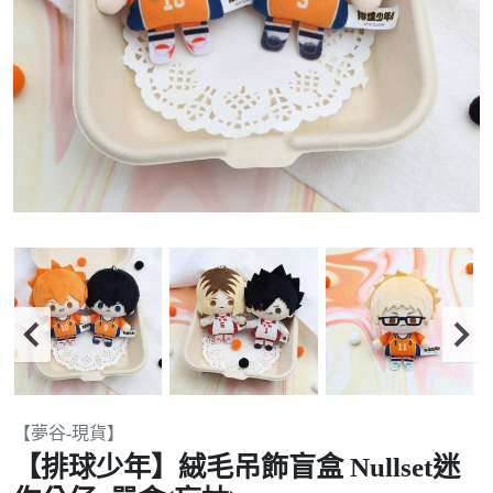
Item
【夢谷-現貨】
2
【排球少年】絨毛吊飾盲盒 Nullset迷
of