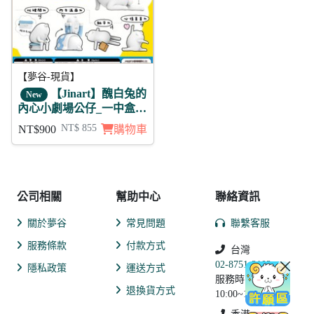
【夢谷-現貨】
【Jinart】醜白兔的
New
內心小劇場公仔_一中盒(6
款不重複)
NT$ 855
NT$900
購物車
公司相關
幫助中心
聯絡資訊
關於夢谷
常見問題
聯繫客服
服務條款
付款方式
台灣
02-8751-2102
隱私政策
運送方式
服務時間:
退換貨方式
10:00~19:00