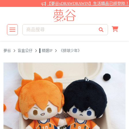
【夢谷xDRAWDRAWIN】生活精品已經登陸！還
夢谷
盲盒公仔
▌精選IP
《排球少年》