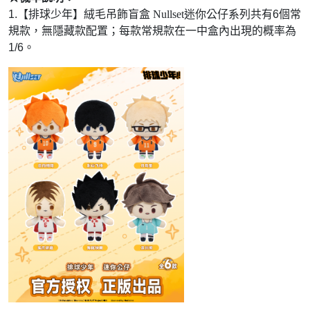
1.【排球少年】
絨毛吊飾盲盒 Nullset迷你公仔
系
列共有6個常
規款，無隱藏款配置；每款常規款在一中盒內出現的概率為
1/6。