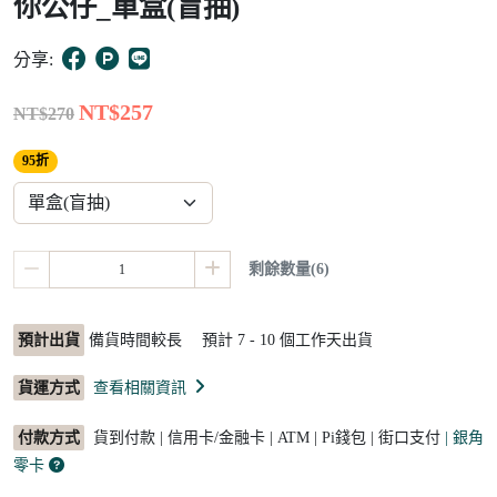
你公仔_單盒(盲抽)
5
分享:
NT$257
NT$270
95折
剩餘數量(6)
預計出貨
備貨時間較長 預計
7 - 10
個工作天出貨
貨運方式
查看相關資訊
付款方式
貨到付款 | 信用卡/金融卡 | ATM | Pi錢包 | 街口支付
| 銀角
零卡