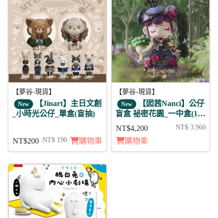
【夢谷-現貨】
【夢谷-現貨】
【Jinart】主日文創
【囡茜Nanci】公仔
New
New
_小時光公仔_單盒(盲抽)
盲盒 祕密花園_一中盒(12
款不重複)
NT$ 3,960
NT$4,200
NT$ 190
NT$200
購物車
購物車
95折