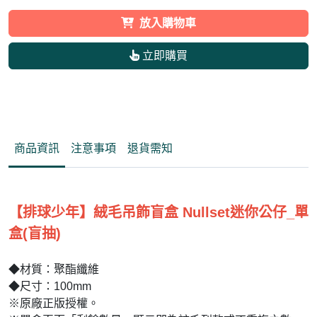
放入購物車
立即購買
商品資訊
注意事項
退貨需知
【排
球少年】絨毛吊飾盲盒 Nullset迷你公仔_單
盒(盲抽)
◆材質：聚酯纖維
◆尺寸：100mm
※
原廠正版授權。