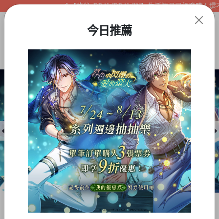
【夢谷xDRAWDRAWIN】生活精品已經登陸！還不快
今日推薦
Item