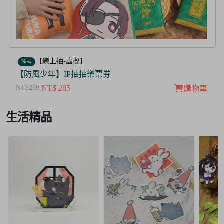
【線上抽-虛擬】
New
【茜色線上抽票券】限量周邊抽抽樂
NT$100
NT$ 50
購物車
Item
生活精品
3
of
3