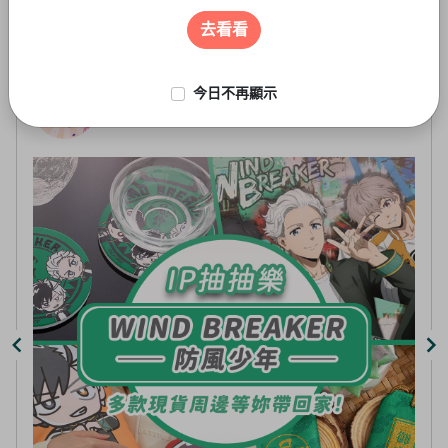
遊戲周邊
3
of
去看看
5
今日不再顯示
線上抽-虛擬