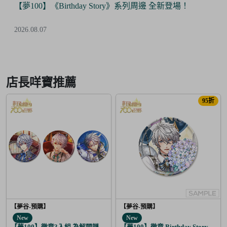
 全新登場！
【Final Sale】人氣IP《大頭兒》精美絕版周
優惠！
2026.07.24
Item
3
of
店長咩寶推薦
6
95折
【夢谷-預購】
【夢谷-預購】
New
New
【夢100】徽章3入組 為解開謎題的妳施加愛的魔法 修尼
【夢100】徽章 Birthday Story 亞當