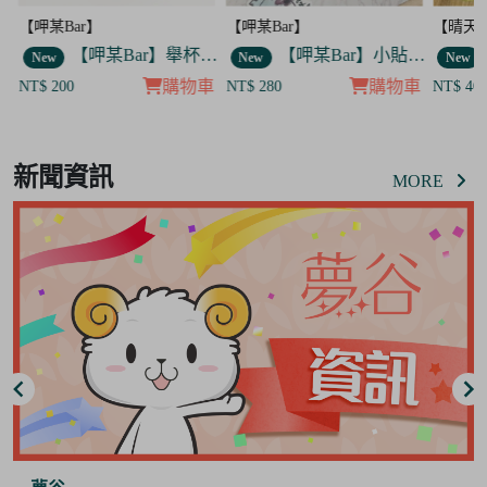
【呷某Bar】
【晴天咖啡館】
【呷某B
】舉杯歐告款 飯友
【呷某Bar】小貼紙 7入套組
【晴天咖啡館】吊飾套組
New
New
New
車
購物車
購物車
NT$ 280
NT$ 400
NT$ 12
Item
8
新聞資訊
of
MORE
8