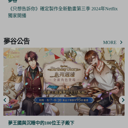
夢谷
etflix
《Pokémon Sleep》 x 日本睡衣品牌『GELATO 
攜手推出合作商品 與寶可夢們一起作美夢
Item
3
夢谷公告
of
MORE
6
夢谷