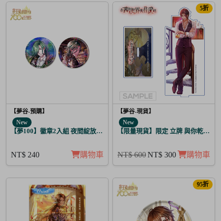
5折
【夢谷-預購】
【夢谷-現貨】
New
New
【夢100】徽章2入組 夜間綻放的花香調酒 尼潘帝思
【限量現貨】限定 立牌 與你乾杯 德
NT$ 240
購物車
NT$ 600
NT$ 300
購物車
95折