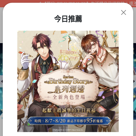
【夢谷xDRAWDRAWIN】生活精品已經登陸！還不快
今日推薦
Item