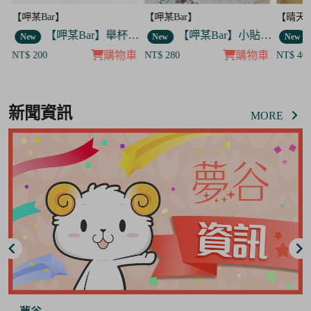
【呷某Bar】
【晴天咖啡館】
【呷某B
】舉杯歐告款 飯友
【呷某Bar】小貼紙 7入套組
【晴天咖啡館】吊飾套組
New
New
New
車
購物車
購物車
NT$ 280
NT$ 400
NT$ 12
Item
8
新聞資訊
of
MORE
8