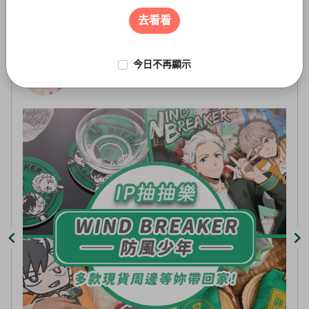
遊戲周邊
3
of
去看看
5
今日不再顯示
線上抽-虛擬