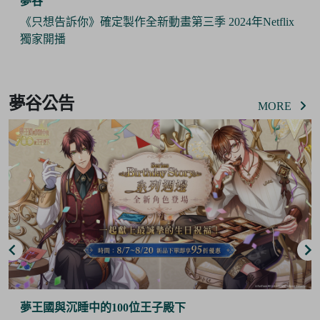
夢谷
《只想告訴你》確定製作全新動畫第三季 2024年Netflix
獨家開播
Item
2
夢谷公告
of
MORE
6
夢王國與沉睡中的100位王子殿下