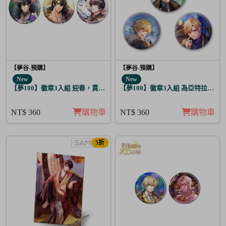
【夢谷-預購】
【夢谷-預購】
New
New
【夢100】徽章3入組 迎春，貫徹仁義的火之誓言 蓋伊里
【夢100】徽章3入組 為亞特拉斯的
NT$ 360
購物車
NT$ 360
購物車
5折