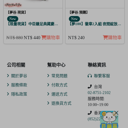
【夢谷-現貨】
【夢谷-預購】
New
New
【限量現貨】中臣鎌足典藏慶生相框單入
【夢100】徽章2入組 夜間綻放的花
NT$ 880
NT$ 440
購物車
NT$ 240
購物車
公司相關
幫助中心
聯絡資訊
關於夢谷
常見問題
聯繫客服
服務條款
付款方式
台灣
02-8751-2102
隱私政策
運送方式
服務時間:
退換貨方式
10:00~19:00
香港
(852)2250-9311