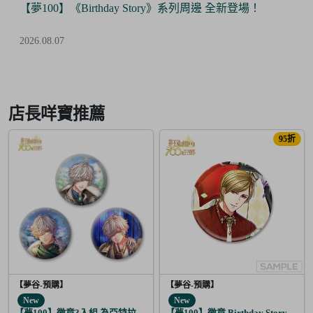
【夢100】《Birthday Story》系列周邊 全新登場！
2026.08.07
Item
2
of
店長咩寶推薦
6
95折
【夢谷-預購】
【夢谷-預購】
New
New
【夢100】徽章3入組 為亞特拉斯的聖夜點燃夢之火 丁
【夢100】徽章 Birthday Story 弗