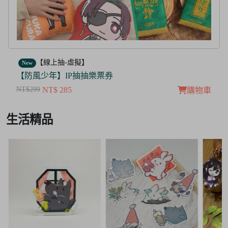
【線上抽-虛擬】
New
【茜色線上抽票券】限量周邊抽抽樂
NT$100
NT$ 50
購物車
Item
生活精品
3
of
3