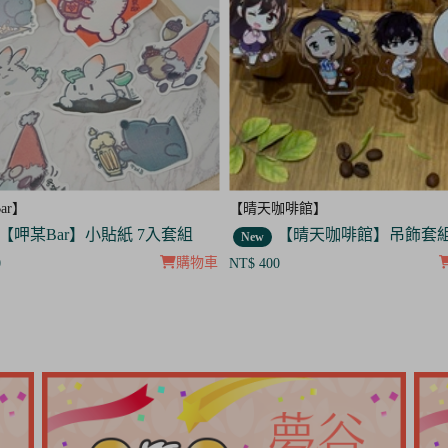
咖啡館】
【呷某Bar】
【晴天咖啡館】吊飾套組
【呷某Bar】明信片3入
New
購物車
0
NT$ 120