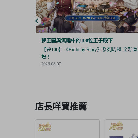
夢谷
系列周邊 全新登
【Final Sale】人氣IP《大頭兒》精美絕版周
全面5折優惠！
2026.07.24
Item
3
of
6
店長咩寶推薦