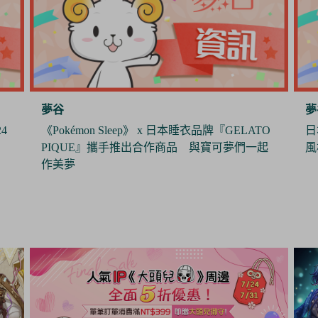
夢谷
夢
O
日本製造商J.Dream推出娃用墨鏡 打造帥氣休閒
《
起
風格
年