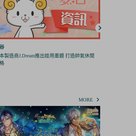
谷
夢谷
地縛少年花子君》全新短篇動畫《放學後少
日本雜貨製造
花子君》將於10月份播出
偶
MORE