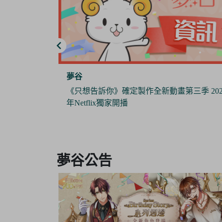
夢谷
三季 2024
《Pokémon Sleep》 x 日本睡衣品牌『GELAT
PIQUE』攜手推出合作商品 與寶可夢們一
作美夢
Item
3
夢谷公告
of
6