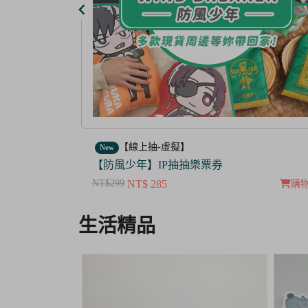
【線上抽-虛擬】
New
【茜色線上抽票券】限量周邊抽抽樂
NT$100
NT$ 50
購物車
購
Item
生活精品
3
of
3