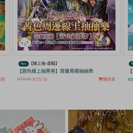
【線上抽-虛擬】
New
N
【夢100】抽抽樂票券_暮色中閃爍的愛的螢火
【
NT
物車
購物車
NT$ 350