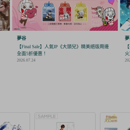
夢王國與沉睡中的100位王子殿下
夢
邊
【夢100】限時抽抽樂《暮色中閃爍的愛的螢
【
火》閃亮開抽！
時
2026.07.24
20