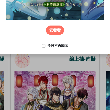
去看看
今日不再顯示
擬
線上抽-虛擬