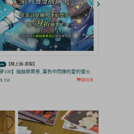
【線上抽-虛擬】
【線上抽
ew
New
防風少年】IP抽抽樂票券
【茜色線上
$299
NT$ 285
NT$100
NT$ 5
購物車