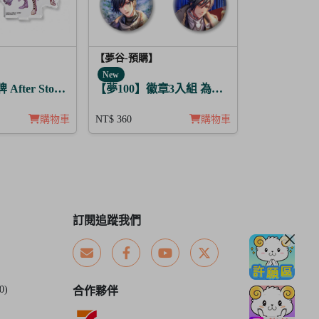
【夢谷-預購】
New
After Story 柴郡貓 日覺
【夢100】徽章3入組 為亞特拉斯的聖夜點燃
購物車
NT$ 360
購物車
訂閱追蹤我們
0)
合作夥伴