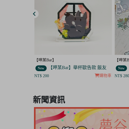
【呷某Bar】
【晴天
杯歐告款 飯友
【呷某Bar】小貼紙 7入套組
New
New
購物車
購物車
NT$ 280
NT$ 40
Item
8
新聞資訊
of
8