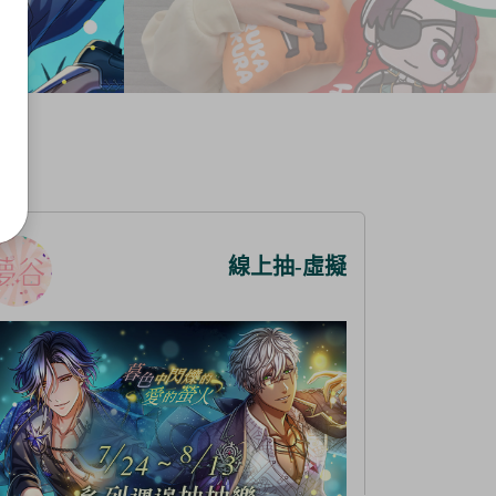
線上抽-虛擬