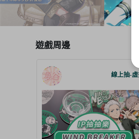
Item
遊戲周邊
3
of
5
線上抽-虛擬
線上抽-虛