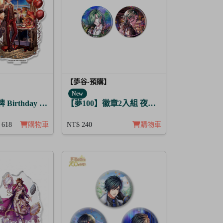
【夢谷-預購】
New
Birthday Story 利卡 月覺
【夢100】徽章2入組 夜間綻放的花香調酒 
 618
購物車
NT$ 240
購物車