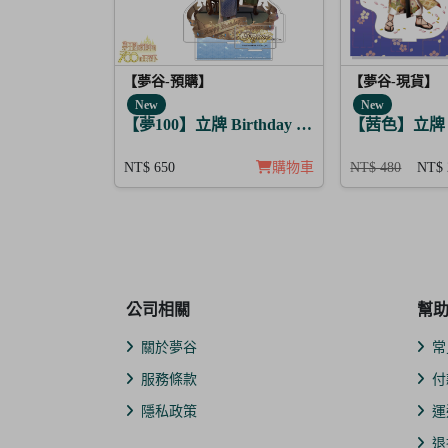
【夢谷-預購】
【夢谷-現貨】
New
New
【夢100】立牌 Birthday Story 藤目 月覺
【茜色】立牌
NT$ 650
購物車
NT$ 480
NT$ 
公司相關
幫
關於夢谷
常
服務條款
付
隱私政策
運
退