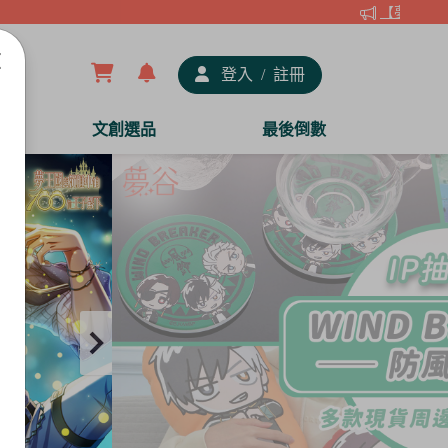
【夢谷xDRA
登入
/
註冊
文創選品
最後倒數