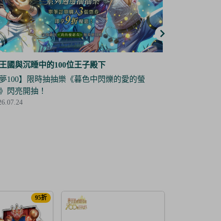
王國與沉睡中的100位王子殿下
夢王國與沉睡
夢100】角色立牌復刻抽抽樂——道格拉斯 限
【夢100】
登場！
場！
26.07.03
2026.07.03
95折