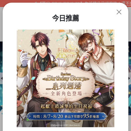
【夢谷xDRAWDRAWIN】生活精品已經登陸！還不快來
今日推薦
Item