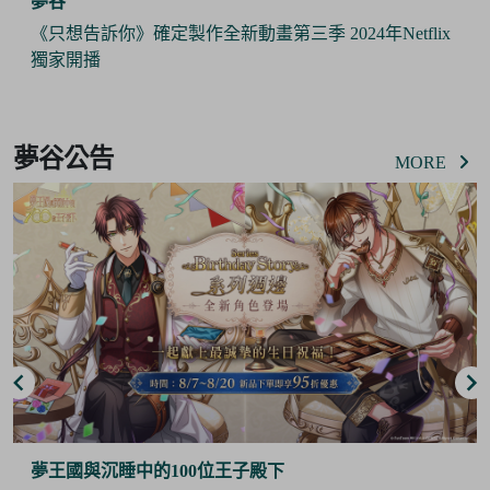
夢谷
《只想告訴你》確定製作全新動畫第三季 2024年Netflix
獨家開播
Item
2
夢谷公告
of
MORE
6
夢王國與沉睡中的100位王子殿下