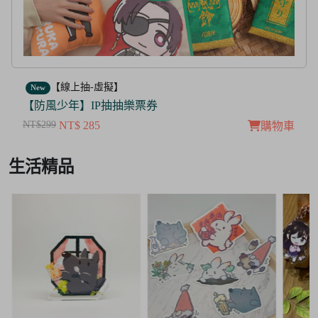
【線上抽-虛擬】
New
【茜色線上抽票券】限量周邊抽抽樂
NT$100
NT$ 50
購物車
Item
生活精品
3
of
3