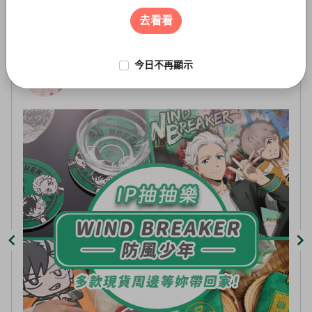
遊戲周邊
3
of
去看看
5
今日不再顯示
線上抽-虛擬