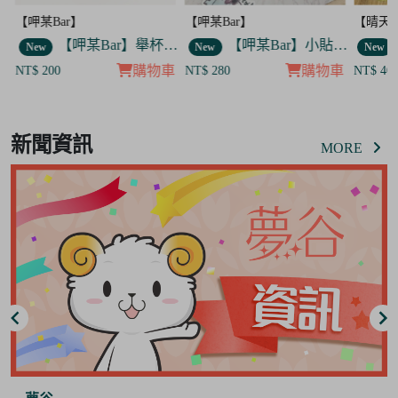
【呷某Bar】
【晴天咖啡館】
【呷某B
】舉杯歐告款 飯友
【呷某Bar】小貼紙 7入套組
【晴天咖啡館】吊飾套組
New
New
New
車
購物車
購物車
NT$ 280
NT$ 400
NT$ 12
Item
8
新聞資訊
of
MORE
8