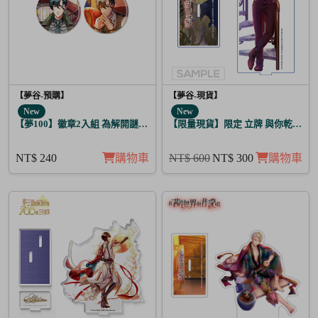
【夢谷-預購】
【夢谷-現貨】
New
New
【夢100】徽章2入組 為解開謎題的妳施加愛的魔法 堤歐朵爾
【限量現貨】限定 立牌 與你乾杯 德
NT$ 240
購物車
NT$ 600
NT$ 300
購物車