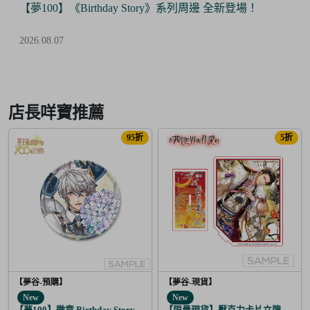
【夢100】《Birthday Story》系列周邊 全新登場！
2026.08.07
Item
2
of
店長咩寶推薦
6
95折
5折
【夢谷-預購】
【夢谷-現貨】
New
New
【夢100】徽章 Birthday Story 亞當 日覺
【限量現貨】壓克力卡片立牌 傳遞心