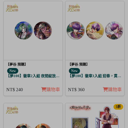
【夢谷-預購】
【夢谷-預購】
New
New
【夢100】徽章2入組 夜間綻放的花香調酒 尼潘帝思
【夢100】徽章3入組 迎春，貫徹仁
NT$ 240
購物車
NT$ 360
購物車
5折