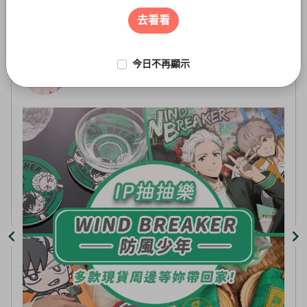
遊戲周邊
3
of
去看看
5
今日不再顯示
線上抽-虛擬