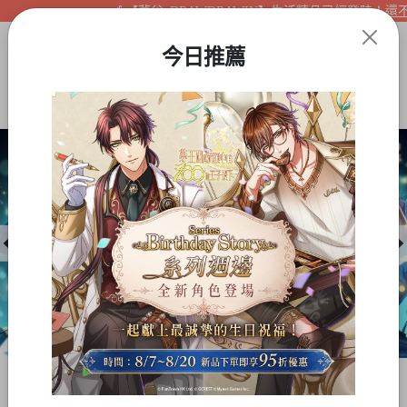
【夢谷xDRAWDRAWIN】生活精品已經登陸！還不快
今日推薦
Item