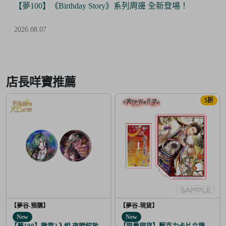
【夢100】《Birthday Story》系列周邊 全新登場！
2026.08.07
Item
2
of
店長咩寶推薦
6
5折
【夢谷-預購】
【夢谷-現貨】
New
New
【夢100】徽章2入組 夜間綻放的花香調酒 尼潘帝思
【限量現貨】壓克力卡片立牌 傳遞心