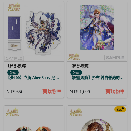
【夢谷-預購】
【夢谷-現貨】
New
New
【夢100】立牌 After Story 尼洛 日覺
【限量現貨】掛布 純白誓約的花之婚
NT$ 650
購物車
NT$ 1,099
購物車
95折