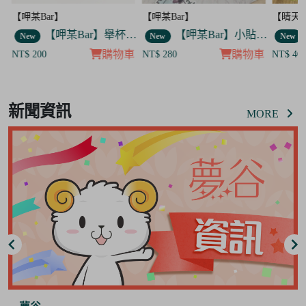
【呷某Bar】
【晴天咖啡館】
【呷某B
】舉杯歐告款 飯友
【呷某Bar】小貼紙 7入套組
【晴天咖啡館】吊飾套組
New
New
New
車
購物車
購物車
NT$ 280
NT$ 400
NT$ 12
Item
8
新聞資訊
of
MORE
8