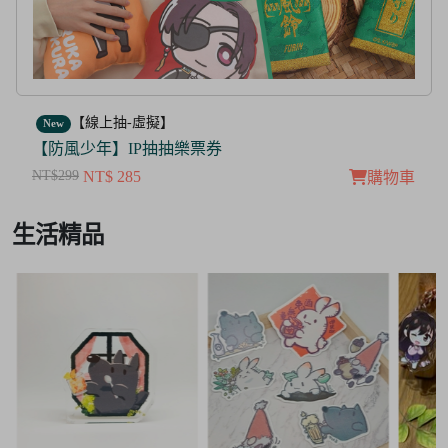
【線上抽-虛擬】
New
【茜色線上抽票券】限量周邊抽抽樂
NT$100
NT$ 50
購物車
Item
生活精品
3
of
3