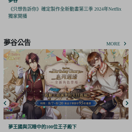
夢谷
《只想告訴你》確定製作全新動畫第三季 2024年Netflix
獨家開播
Item
2
夢谷公告
of
MORE
6
夢王國與沉睡中的100位王子殿下