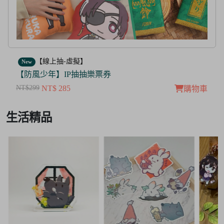
【線上抽-虛擬】
New
【茜色線上抽票券】限量周邊抽抽樂
NT$100
NT$ 50
購物車
Item
生活精品
3
of
3