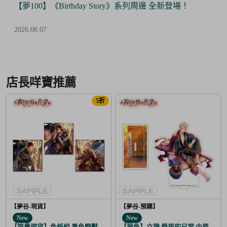
【夢100】《Birthday Story》系列周邊 全新登場！
2026.08.07
Item
3
of
店長咩寶推薦
6
5折
【夢谷-現貨】
【夢谷-預購】
New
New
【限量現貨】色紙組 黑色野獸的咆哮 3入
【茜色】立牌 愛居的日常 中原中也