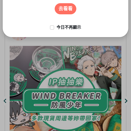
遊戲周邊
3
of
去看看
5
今日不再顯示
線上抽-虛擬