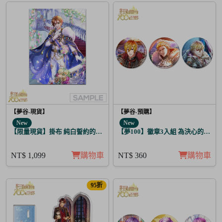
【夢谷-現貨】
【夢谷-預購】
New
New
【限量現貨】掛布 純白誓約的花之婚禮 布里特芬
【夢100】徽章3入組 為決心的落幕
NT$ 1,099
購物車
NT$ 360
購物車
95折