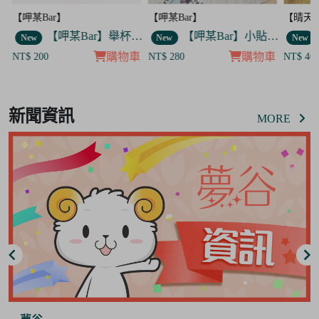
【呷某Bar】
【晴天咖啡館】
【呷某B
】舉杯歐告款 飯友
【呷某Bar】小貼紙 7入套組
【晴天咖啡館】吊飾套組
New
New
New
車
購物車
購物車
NT$ 280
NT$ 400
NT$ 12
Item
8
新聞資訊
of
MORE
8