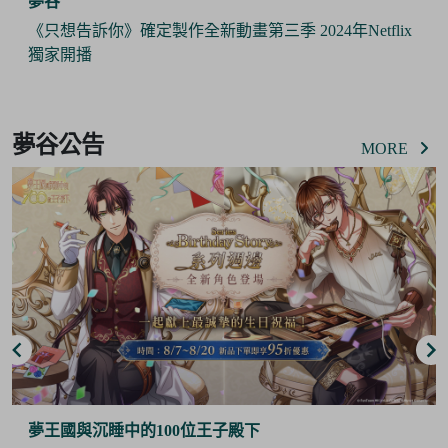
夢谷
《只想告訴你》確定製作全新動畫第三季 2024年Netflix
獨家開播
Item
3
夢谷公告
of
MORE
6
夢王國與沉睡中的100位王子殿下