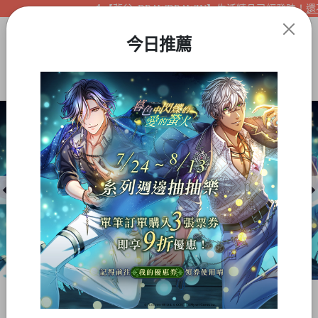
【夢谷xDRAWDRAWIN】生活精品已經登陸！還不快
今日推薦
Item