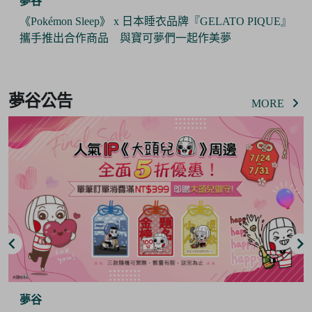
夢谷
《Pokémon Sleep》 x 日本睡衣品牌『GELATO PIQUE』
攜手推出合作商品 與寶可夢們一起作美夢
Item
3
夢谷公告
of
MORE
6
夢谷