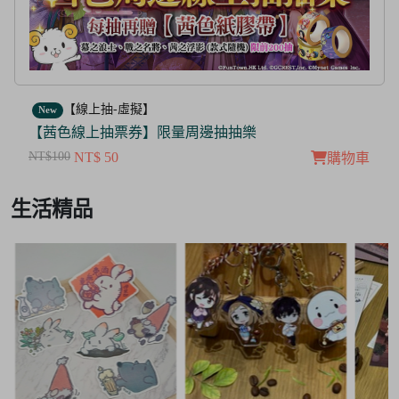
【線上抽-虛擬】
New
【茜色線上抽票券】限量周邊抽抽樂
NT$100
NT$ 50
購物車
Item
生活精品
3
of
3