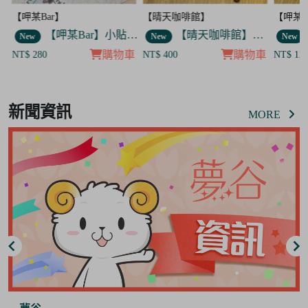
【呷某Bar】
【晴天咖啡館】
【呷某B
】舉杯歐告款 飯友
【呷某Bar】小貼紙 7入套組
【晴天咖啡館】吊飾套組
New
New
New
車
購物車
購物車
NT$ 280
NT$ 400
NT$ 12
Item
8
新聞資訊
of
MORE
8