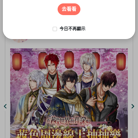
遊戲周邊
3
of
去看看
5
今日不再顯示
線上抽-虛擬