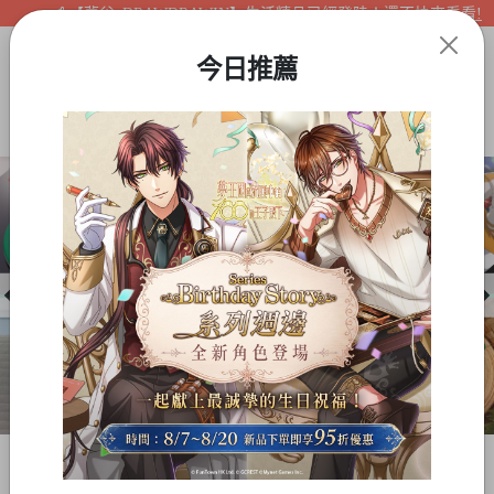
【夢谷xDRAWDRAWIN】生活精品已經登陸！還不快來看看!
今日推薦
Item