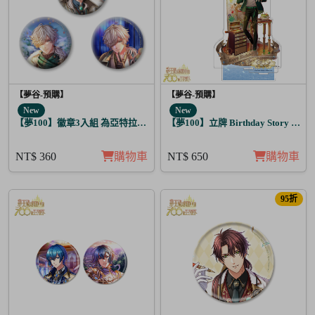
【夢谷-預購】
【夢谷-預購】
New
New
【夢100】徽章3入組 為亞特拉斯的聖夜點燃夢之火 丁
【夢100】立牌 Birthday Story 利德
NT$ 360
購物車
NT$ 650
購物車
95折