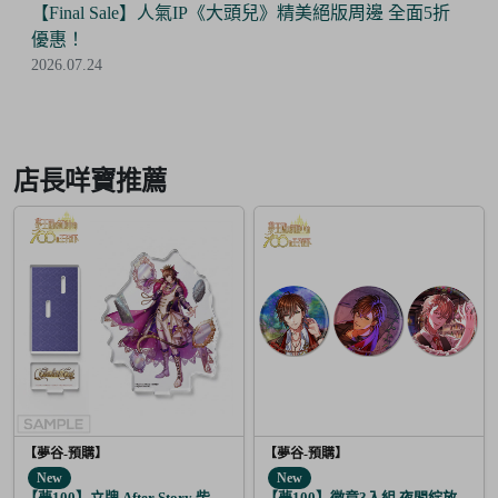
【Final Sale】人氣IP《大頭兒》精美絕版周邊 全面5折
優惠！
2026.07.24
Item
3
of
店長咩寶推薦
6
【夢谷-預購】
【夢谷-預購】
New
New
【夢100】立牌 After Story 柴郡貓 日覺
【夢100】徽章3入組 夜間綻放的花