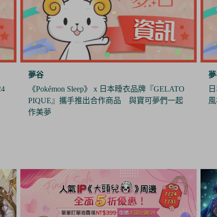
夢谷
夢
O
日本製造商J.Dream推出娃用墨鏡 打造帥氣休閒
《
起
風格
年