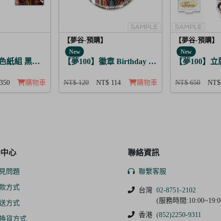
【夢谷-預購】
【夢谷-預購】
New
New
色紙組 黑色野獸的咆哮 3入
【夢100】徽章 Birthday Story 路貝爾 日覺
【夢100】立牌 
350
購物車
NT$ 120
NT$ 114
購物車
NT$ 650
NT$
助中心
聯絡資訊
見問題
聯繫客服
款方式
台灣
02-8751-2102
(服務時間:10:00~19:0
送方式
香港
(852)2250-9311
換貨方式