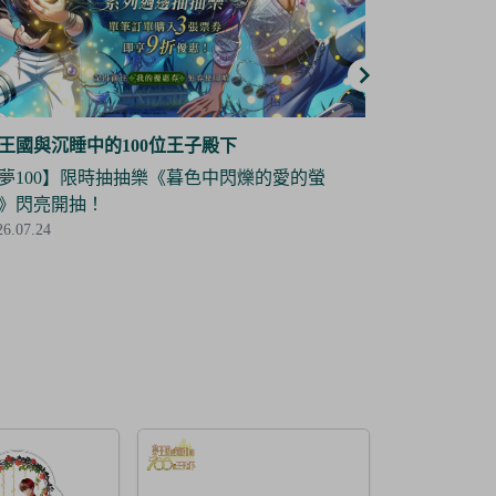
王國與沉睡中的100位王子殿下
夢王國與沉睡
夢100】角色立牌復刻抽抽樂——道格拉斯 限
【夢100】
登場！
場！
26.07.03
2026.07.03