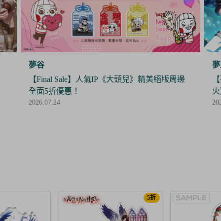
夢王國與沉睡中的100位王子殿下
夢
邊
【夢100】限時抽抽樂《暮色中閃爍的愛的螢
【
火》閃亮開抽！
時
2026.07.24
20
5折