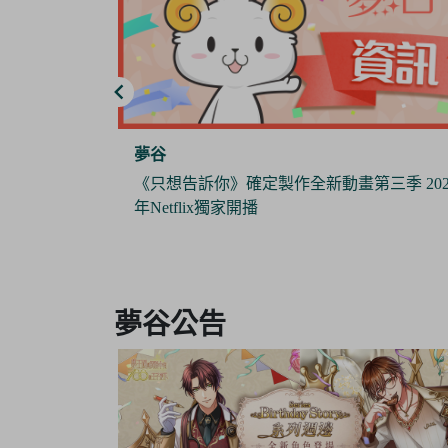
夢谷
三季 2024
《Pokémon Sleep》 x 日本睡衣品牌『GELAT
PIQUE』攜手推出合作商品 與寶可夢們一
作美夢
Item
3
夢谷公告
of
6