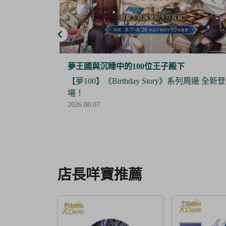
夢谷
系列周邊 全新登
【Final Sale】人氣IP《大頭兒》精美絕版周
全面5折優惠！
2026.07.24
Item
3
of
6
店長咩寶推薦