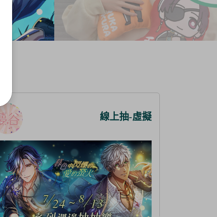
線上抽-虛擬