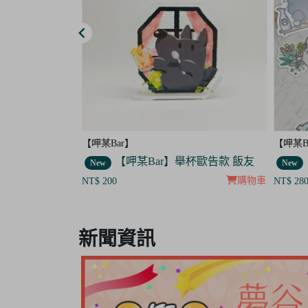
【呷某Bar】
【晴天
杯歐告款 飯友
【呷某Bar】小貼紙 7入套組
New
New
購物車
購物車
NT$ 280
NT$ 40
Item
8
新聞資訊
of
8