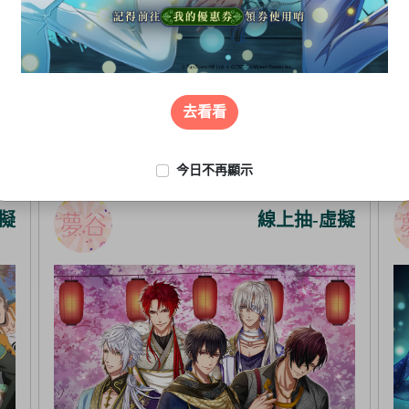
去看看
今日不再顯示
擬
線上抽-虛擬