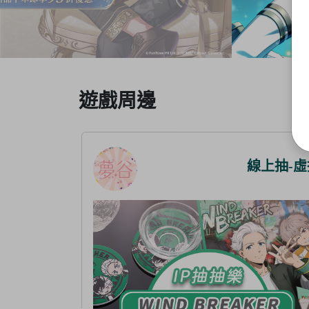
Item
遊戲周邊
3
of
5
線上抽-虛擬
線上抽-虛