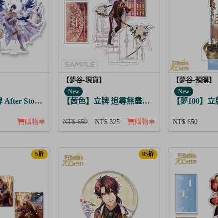
【夢谷-現貨】
【夢谷-預購】
New
New
After Story 路希安 日覺
【茜色】立牌 追尋無盡之愛 赤烏
【夢100】立牌 
購物車
NT$ 650
NT$ 325
購物車
NT$ 650
5折
95折