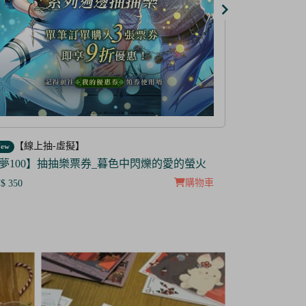
【線上抽-虛擬】
【線上抽
ew
New
防風少年】IP抽抽樂票券
【茜色線上
$299
NT$ 285
NT$100
NT$ 5
購物車