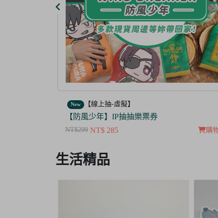
【線上抽-虛擬】
New
【茜色線上抽票券】限量周邊抽抽樂
NT$100
NT$ 50
購物車
購
Item
生活精品
3
of
3