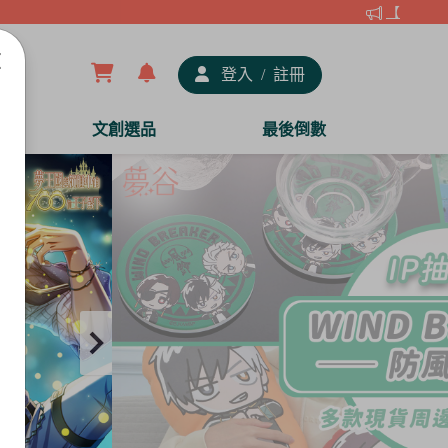
【夢谷xDRA
登入
/
註冊
文創選品
最後倒數