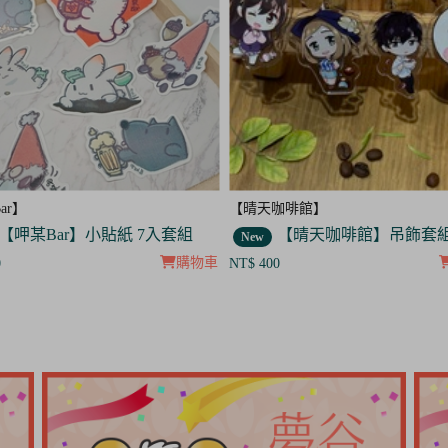
咖啡館】
【呷某Bar】
【晴天咖啡館】吊飾套組
【呷某Bar】明信片3入
New
購物車
0
NT$ 120