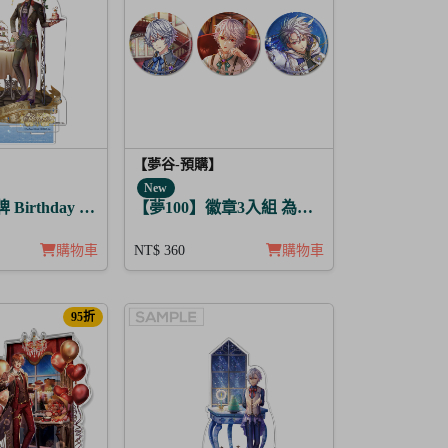
【夢谷-預購】
New
Birthday Story 哈茲 月覺
【夢100】徽章3入組 為解開謎題的妳施加愛
購物車
NT$ 360
購物車
95折