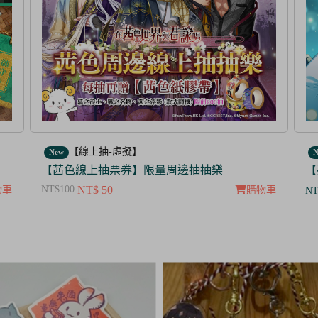
【線上抽-虛擬】
New
N
【夢100】抽抽樂票券_暮色中閃爍的愛的螢火
【
NT
物車
購物車
NT$ 350