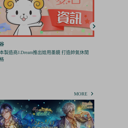
谷
夢谷
地縛少年花子君》全新短篇動畫《放學後少
日本雜貨製造
花子君》將於10月份播出
偶
MORE