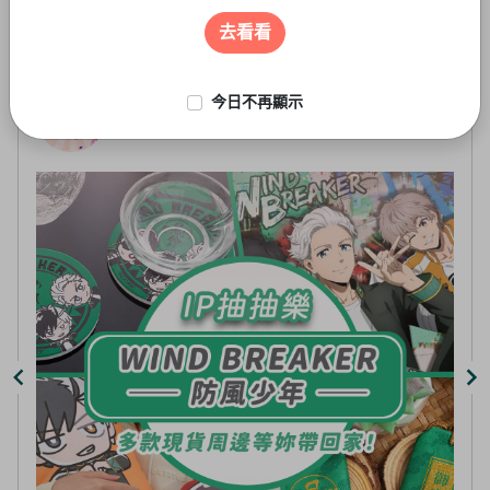
遊戲周邊
3
of
去看看
5
今日不再顯示
線上抽-虛擬