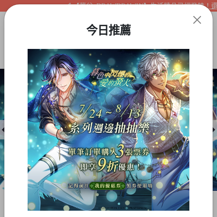
【夢谷xDRAWDRAWIN】生活精品已經登陸！還不
今日推薦
Item