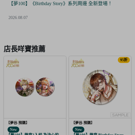
【夢100】《Birthday Story》系列周邊 全新登場！
2026.08.07
Item
2
of
店長咩寶推薦
6
95折
【夢谷-預購】
【夢谷-預購】
New
New
【夢100】徽章2入組 為決心的落幕獻上愛之歌 露菲恩
【夢100】徽章 Birthday Story 利卡