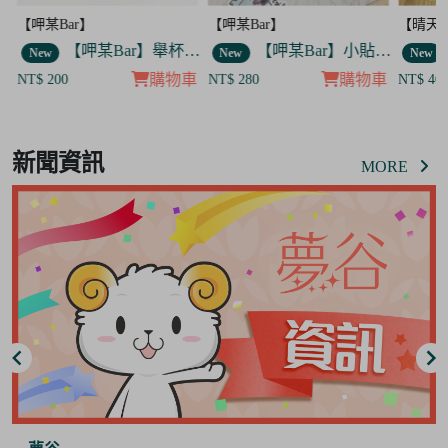
【呷某Bar】
【晴天咖啡館】
【呷某B
Bar】舉杯歐告款 飯友
【呷某Bar】小貼紙 7入套組
【晴天咖啡館】吊飾套組
New
New
New
車
購物車
購物車
NT$ 280
NT$ 400
NT$ 12
Item
8
新聞資訊
of
MORE
8