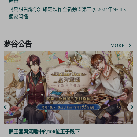
夢谷
《只想告訴你》確定製作全新動畫第三季 2024年Netflix
獨家開播
Item
2
夢谷公告
of
MORE
6
夢王國與沉睡中的100位王子殿下