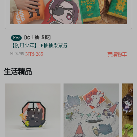
【線上抽-虛擬】
New
【茜色線上抽票券】限量周邊抽抽樂
NT$100
NT$ 50
購物車
Item
生活精品
3
of
3