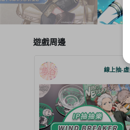
Item
遊戲周邊
3
of
5
線上抽-虛擬
線上抽-虛