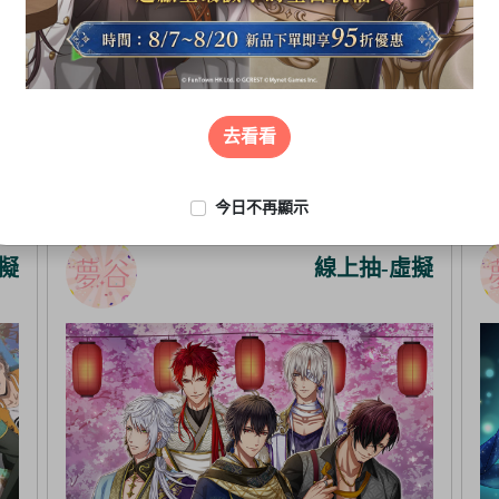
去看看
今日不再顯示
擬
線上抽-虛擬