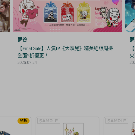
夢王國與沉睡中的100位王子殿下
夢
邊
【夢100】限時抽抽樂《暮色中閃爍的愛的螢
【
火》閃亮開抽！
時
2026.07.24
20
95折