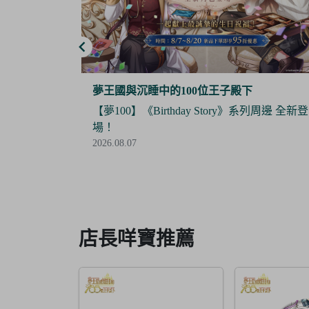
夢谷
系列周邊 全新登
【Final Sale】人氣IP《大頭兒》精美絕版周
全面5折優惠！
2026.07.24
Item
3
of
6
店長咩寶推薦