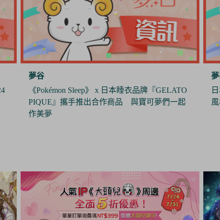
夢谷
夢
O
日本製造商J.Dream推出娃用墨鏡 打造帥氣休閒
《
起
風格
年