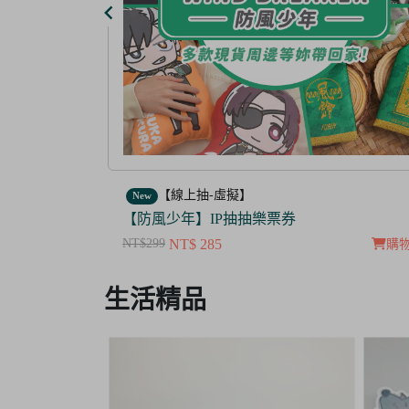
【線上抽-虛擬】
New
【茜色線上抽票券】限量周邊抽抽樂
NT$100
NT$ 50
購物車
購
Item
生活精品
3
of
3