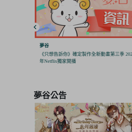
夢谷
三季 2024
《Pokémon Sleep》 x 日本睡衣品牌『GELAT
PIQUE』攜手推出合作商品 與寶可夢們一
作美夢
Item
3
夢谷公告
of
6