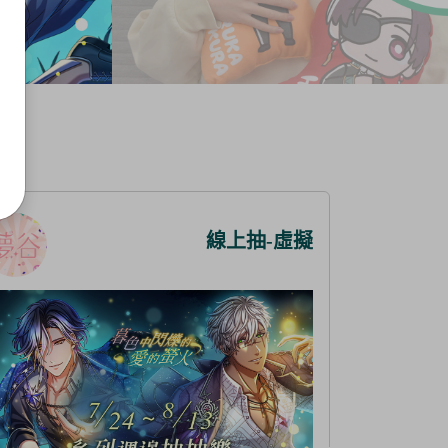
線上抽-虛擬