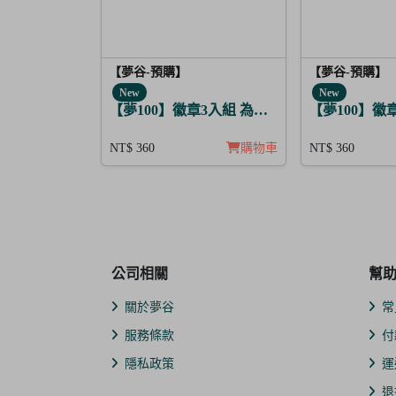
【夢谷-預購】
【夢谷-預購】
New
New
【夢100】徽章3入組 為決心的落幕獻上愛之歌
【夢100】徽
NT$ 360
購物車
NT$ 360
公司相關
幫
關於夢谷
常
服務條款
付
隱私政策
運
退