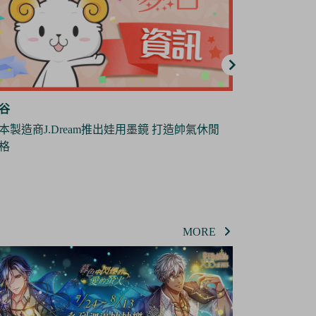
谷
夢谷
地縛少年花子君》全新短篇動畫《放學後少
日本雜貨製造
花子君》將於10月份播出
偶
MORE