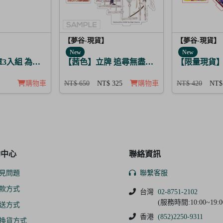
【夢谷-現貨】
【夢谷-現貨】
New
New
 葛雷希亞
章3入組 為解開謎題的妳施加愛的魔法 修尼
【茜色】立牌 追尋無盡之愛 赤烏
【限量現貨】
購物車
NT$ 650
NT$ 325
購物車
NT$ 420
NT$
助中心
聯絡資訊
見問題
聯繫客服
款方式
台灣
02-8751-2102
(服務時間:10:00~19:0
送方式
香港
(852)2250-9311
換貨方式