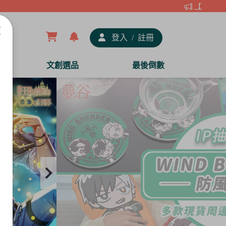
【夢谷xDRA
登入
/
註冊
文創選品
最後倒數