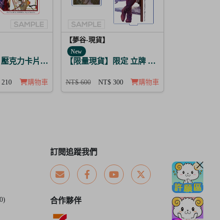
【夢谷-現貨】
New
壓克力卡片立牌 傳遞心意的新春 芥川龍之介
【限量現貨】限定 立牌 與你乾杯 德川光圀
 210
購物車
NT$ 600
NT$ 300
購物車
訂閱追蹤我們
0)
合作夥伴