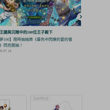
王國與沉睡中的100位王子殿下
夢王國與沉睡
夢100】角色立牌復刻抽抽樂——道格拉斯 限
【夢100】
登場！
場！
26.07.03
2026.07.03