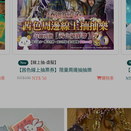
【線上抽-虛擬】
New
N
【夢100】抽抽樂票券_暮色中閃爍的愛的螢火
【
NT
物車
購物車
NT$ 350