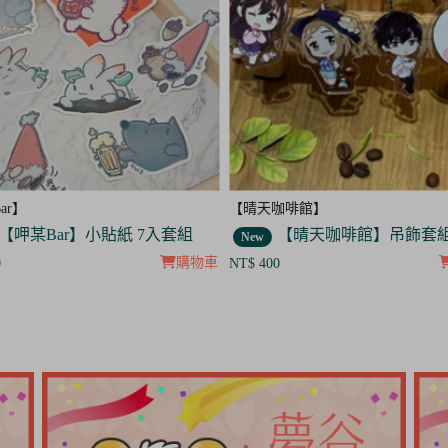
咖啡館】
【呷某Bar】
【晴天咖啡館】吊飾套組
【呷某Bar】明信片3入
New
購物車
0
NT$ 120