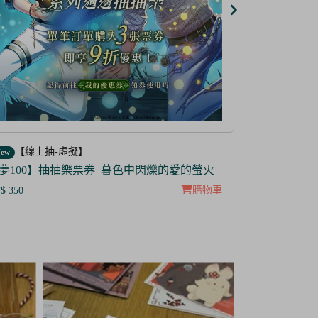
【線上抽-虛擬】
【線上抽
ew
New
防風少年】IP抽抽樂票券
【茜色線上
$299
NT$ 285
NT$100
NT$ 5
購物車