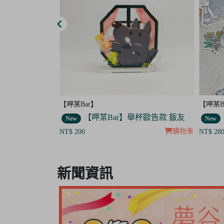
【呷某Bar】
【晴天
杯歐告款 飯友
【呷某Bar】小貼紙 7入套組
New
New
購物車
購物車
NT$ 280
NT$ 40
Item
8
新聞資訊
of
8