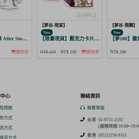
【夢谷-現貨】
【夢谷-預購】
New
New
After Story 路希安 日覺
【限量現貨】壓克力卡片立牌 傳遞心意的新春
【夢100】
購物車
NT$ 420
NT$ 210
購物車
NT$ 240
助中心
聯絡資訊
見問題
聯繫客服
款方式
台灣
02-8751-2102
(服務時間:10:00~19:0
送方式
香港
(852)2250-9311
換貨方式