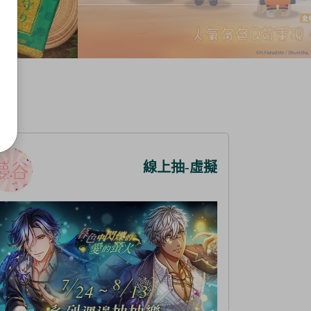
線上抽-虛擬