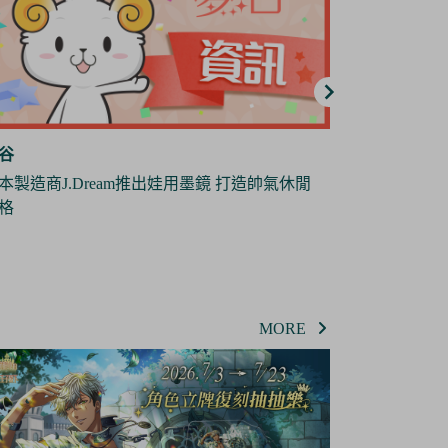
谷
夢谷
本製造商J.Dream推出娃用墨鏡 打造帥氣休閒
《地縛少年
格
年花子君》將
MORE