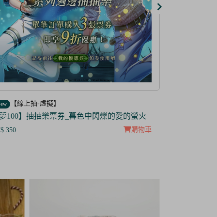
【線上抽-虛擬】
【線上抽
ew
New
防風少年】IP抽抽樂票券
【茜色線上
$299
NT$ 285
NT$100
NT$ 5
購物車