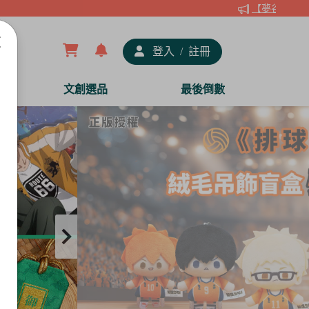
【夢谷xDRAW
登入
/
註冊
文創選品
最後倒數