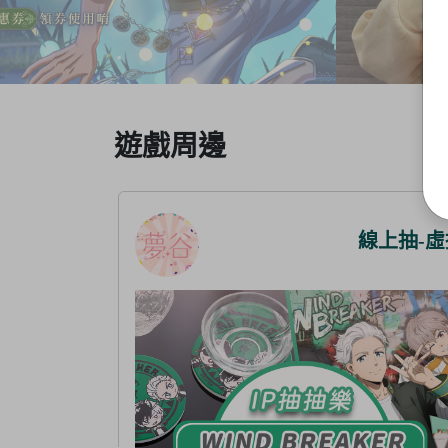
Item
遊戲周邊
3
of
4
線上抽-虛擬
線上抽-虛