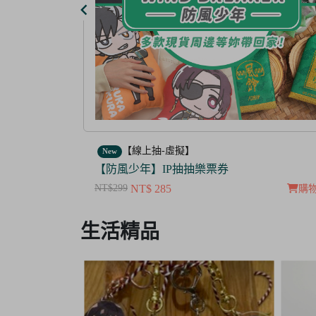
【線上抽-虛擬】
New
【茜色線上抽票券】限量周邊抽抽樂
NT$100
NT$ 50
購物車
購
Item
生活精品
3
of
3