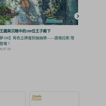
王國與沉睡中的100位王子殿下
夢王國與沉睡
夢100】角色立牌復刻抽抽樂——道格拉斯 限
【夢100】
登場！
場！
26.07.03
2026.07.03