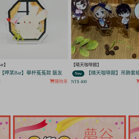
咖啡館】
【呷某Bar】
【晴天咖啡館】吊飾套組
【呷某Bar】舉杯菟菟款
New
購物車
0
NT$ 200