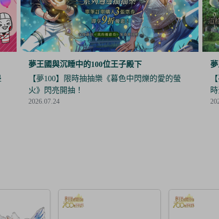
夢王國與沉睡中的100位王子殿下
夢
邊
【夢100】限時抽抽樂《暮色中閃爍的愛的螢
【
火》閃亮開抽！
時
2026.07.24
20