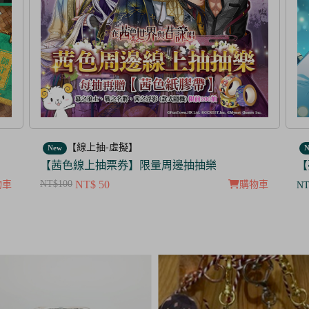
【線上抽-虛擬】
New
N
【夢100】抽抽樂票券_暮色中閃爍的愛的螢火
【
NT
物車
購物車
NT$ 350