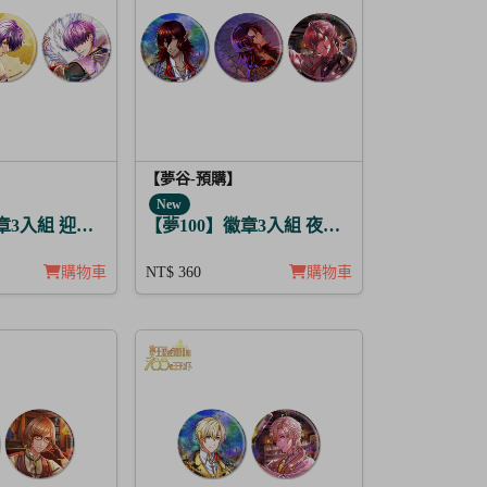
【夢谷-預購】
New
言 巽
徽章3入組 迎春，貫徹仁義的火之誓言 薩齊亞
【夢100】徽章3入組 夜間綻放的花香調酒 迪
購物車
NT$ 360
購物車