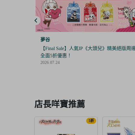
夢谷
100》長形大
【Final Sale】人氣IP《大頭兒》精美絕版周
全面5折優惠！
2026.07.24
Item
2
of
6
店長咩寶推薦
5折