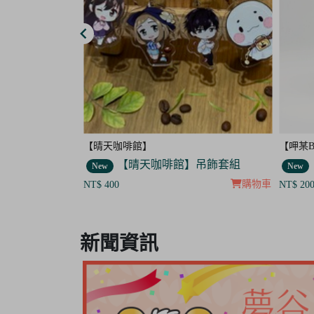
【呷某Bar】
【晴天
吊飾套組
【呷某Bar】舉杯菟菟款 飯友
New
New
購物車
購物車
NT$ 200
NT$ 40
Item
2
新聞資訊
of
2