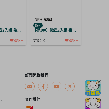
【夢谷-預購】
New
 芥川龍之介
徽章2入組 為解開謎題的妳施加愛的魔法 格雷亞姆
【夢100】徽章2入組 夜間綻放的花香調酒 雷
購物車
NT$ 240
購物車
訂閱追蹤我們
0)
合作夥伴