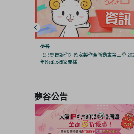
夢谷
」應援活動舉辦
《只想告訴你》確定製作全新動畫第三季 202
年Netflix獨家開播
Item
2
夢谷公告
of
6