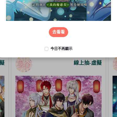
去看看
今日不再顯示
擬
線上抽-虛擬