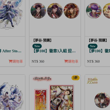
【夢谷-預購】
【夢谷-預購】
New
New
After Story 賽菲爾 日覺
【夢100】徽章3入組 迎春，貫徹仁義的火之誓
【夢100】
購物車
NT$ 360
購物車
NT$ 360
5折