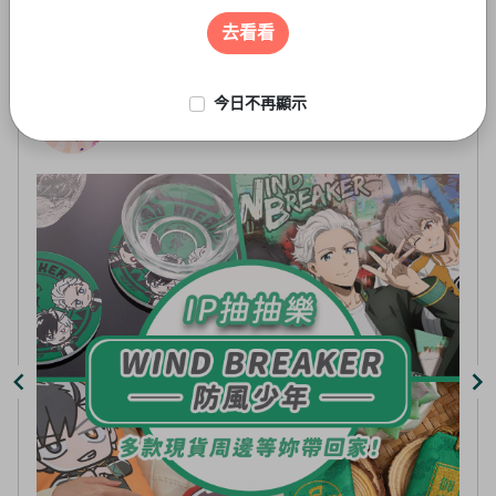
遊戲周邊
3
of
去看看
5
今日不再顯示
擬
線上抽-虛擬