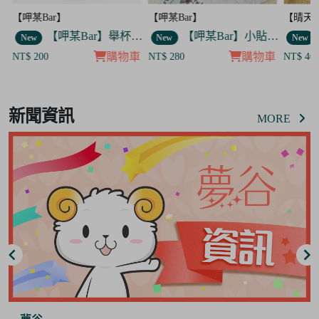
【呷某Bar】
【晴天咖啡館】
【呷某
【呷某Bar】舉杯歐告款 飯友
【呷某Bar】小貼紙 7入套組
【晴天咖啡館】吊飾套組
New
New
New
物車
購物車
購物車
NT$ 280
NT$ 400
NT$ 
Item
8
新聞資訊
of
MORE
8