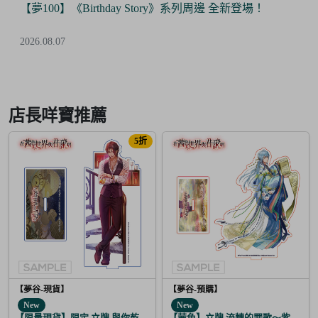
【夢100】《Birthday Story》系列周邊 全新登場！
2026.08.07
Item
2
of
店長咩寶推薦
6
5折
【夢谷-現貨】
【夢谷-預購】
New
New
【限量現貨】限定 立牌 與你乾杯 德川光圀
【茜色】立牌 流轉的罪歌～紫上清