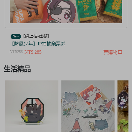
【線上抽-虛擬】
New
【茜色線上抽票券】限量周邊抽抽樂
NT$100
NT$ 50
車
購物車
Item
生活精品
3
of
3