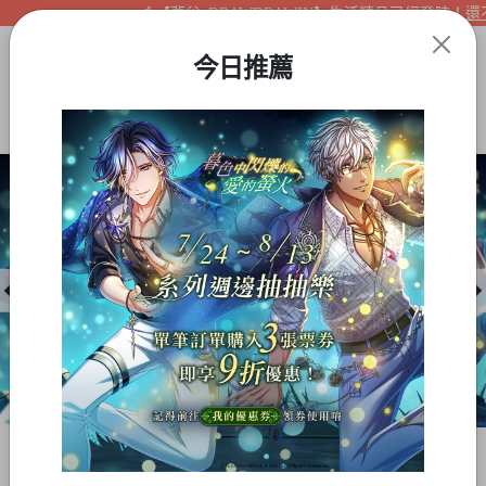
【夢谷xDRAWDRAWIN】生活精品已經登陸！還不快
今日推薦
Item