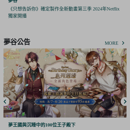
夢谷
《只想告訴你》確定製作全新動畫第三季 2024年Netflix
獨家開播
Item
2
夢谷公告
of
MORE
6
夢王國與沉睡中的100位王子殿下