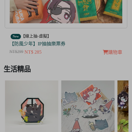
【線上抽-虛擬】
New
【茜色線上抽票券】限量周邊抽抽樂
NT$100
NT$ 50
購物車
Item
生活精品
3
of
3