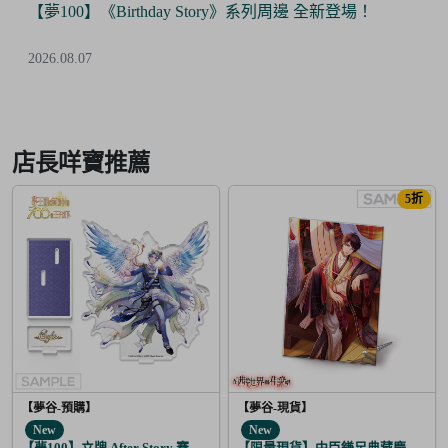
【夢100】《Birthday Story》系列周邊 全新登場！
2026.08.07
Item
2
of
店長咩寶推薦
6
5折
【夢谷-預購】
【夢谷-現貨】
New
New
【夢100】立牌 After Story 賽菲爾 日覺
【限量現貨】中臣鎌足典藏慶生相框