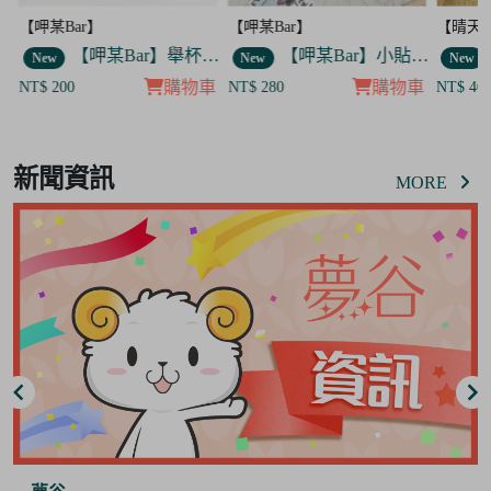
【呷某Bar】
【晴天咖啡館】
【呷某B
【呷某Bar】舉杯歐告款 飯友
【呷某Bar】小貼紙 7入套組
【晴天咖啡館】吊飾套組
New
New
New
車
購物車
購物車
NT$ 280
NT$ 400
NT$ 1
Item
8
新聞資訊
of
MORE
8