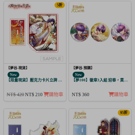
5折
【夢谷-現貨】
【夢谷-預購】
New
New
【限量現貨】壓克力卡片立牌 傳遞心意的新春 坂本龍馬
【夢100】徽章3入組 迎春，貫徹仁
NT$ 420
NT$ 210
購物車
NT$ 360
購物車
95折