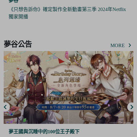
夢谷
《只想告訴你》確定製作全新動畫第三季 2024年Netflix
獨家開播
Item
2
夢谷公告
of
MORE
6
夢王國與沉睡中的100位王子殿下