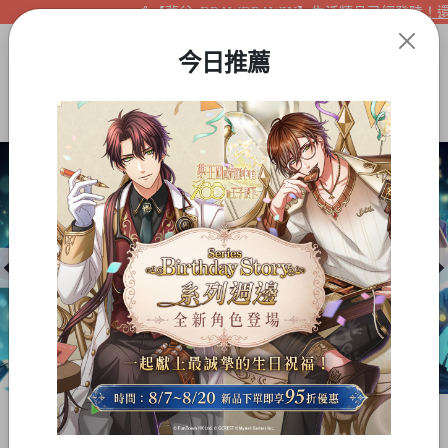
【夢谷xDRAWDRAWIN】生活精品已經登陸！還不
今日推薦
Item