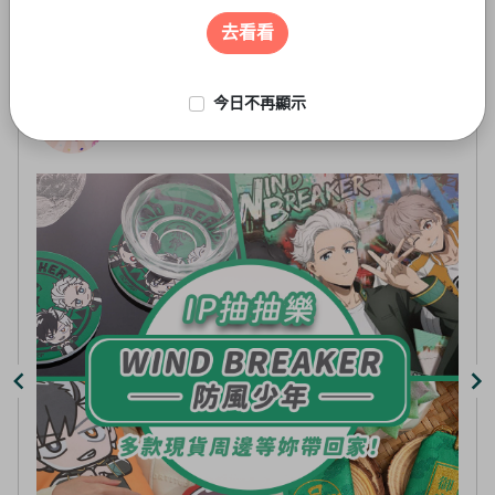
遊戲周邊
3
of
去看看
5
今日不再顯示
線上抽-虛擬