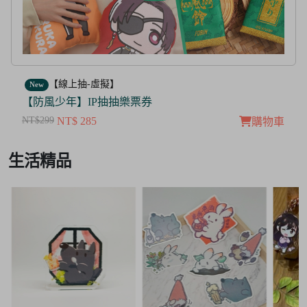
【線上抽-虛擬】
New
【茜色線上抽票券】限量周邊抽抽樂
NT$100
NT$ 50
購物車
Item
生活精品
3
of
3