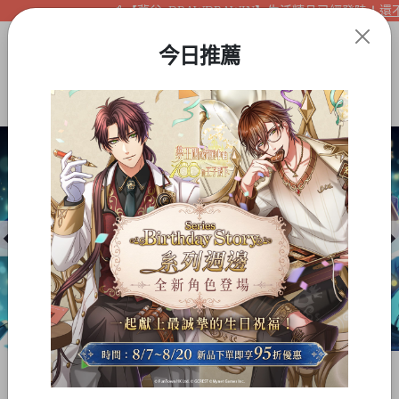
【夢谷xDRAWDRAWIN】生活精品已經登陸！還不快
今日推薦
Item