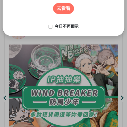
遊戲周邊
3
of
去看看
5
今日不再顯示
線上抽-虛擬