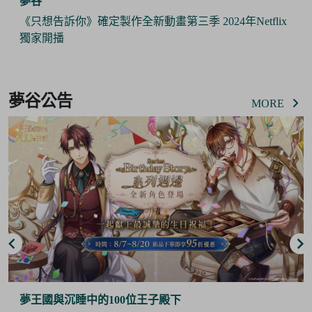
夢谷
製作全新動畫第三季 2024年Netflix
《Pokémon Slee
攜手推出合作商品
Item
3
夢谷公告
of
MORE
6
100位王子殿下
夢谷