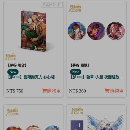
【夢谷-現貨】
【夢谷-預購】
New
New
【夢100】晶磚壓克力 心心相印的聖誕禮物 坤 月覺
【夢100】徽章3入組 夜間綻放的花
NT$ 750
購物車
NT$ 360
購物車