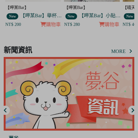
【呷某Bar】
【晴天咖啡館】
【呷某B
】舉杯歐告款 飯友
【呷某Bar】小貼紙 7入套組
【晴天咖啡館】吊飾套組
New
New
New
車
購物車
購物車
NT$ 280
NT$ 400
NT$ 12
Item
8
新聞資訊
of
MORE
8