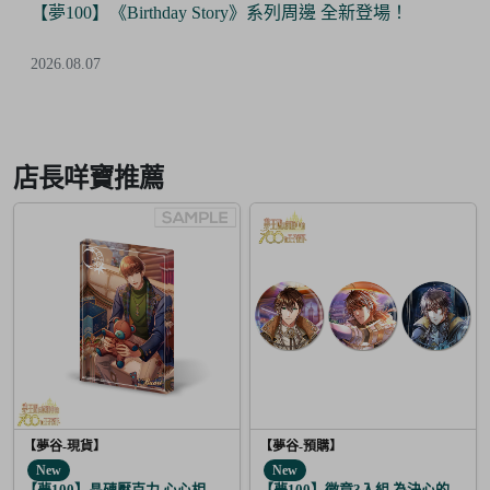
hday Story》系列周邊 全新登場！
【Final Sale】
優惠！
2026.07.24
Item
3
of
店長咩寶推薦
6
【夢谷-現貨】
【夢谷-預購】
New
New
【夢100】晶磚壓克力 心心相印的聖誕禮物 萬里 月覺
【夢100】徽章3入組 為決心的落幕