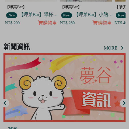
某Bar】
【呷某Bar】
【晴天咖啡館
【呷某Bar】舉杯歐告款 飯友
【呷某Bar】小貼紙 7入套組
ew
New
New
購物車
購物車
 200
NT$ 280
NT$ 400
Item
8
新聞資訊
of
MORE
8