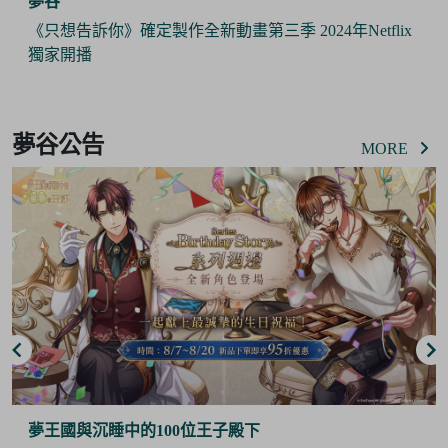
夢谷
《只想告訴你》確定製作全新動畫第三季 2024年Netflix
獨家開播
Item
2
夢谷公告
of
MORE
6
夢王國與沉睡中的100位王子殿下