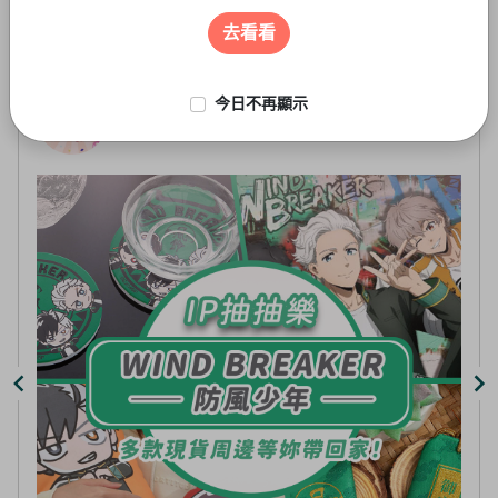
遊戲周邊
3
of
去看看
5
今日不再顯示
線上抽-虛擬