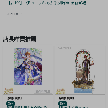
【夢100】《Birthday Story》系列周邊 全新登場！
2026.08.07
Item
2
of
店長咩寶推薦
6
【夢谷-現貨】
【夢谷-預購】
New
New
【限量現貨】掛布 純白誓約的花之婚禮 布里特芬
【夢100】立牌 Birthday Story 哈茲