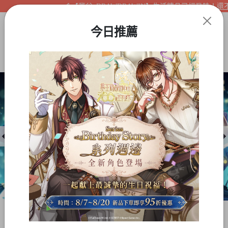
【夢谷xDRAWDRAWIN】生活精品已經登陸！還不快
今日推薦
Item