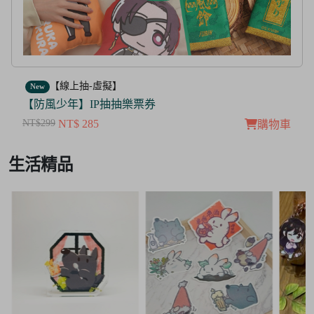
【線上抽-虛擬】
New
【茜色線上抽票券】限量周邊抽抽樂
NT$100
NT$ 50
購物車
Item
生活精品
3
of
3