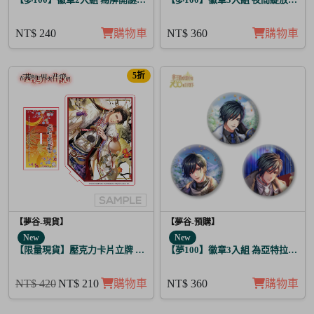
NT$ 240
購物車
NT$ 360
購物車
5折
【夢谷-現貨】
【夢谷-預購】
New
New
【限量現貨】壓克力卡片立牌 傳遞心意的新春 芥川龍之介
【夢100】徽章3入組 為亞特拉斯的
NT$ 420
NT$ 210
購物車
NT$ 360
購物車