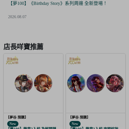
【Final Sale】人氣IP《大頭兒》精美絕版周邊 全面5折
優惠！
2026.07.24
Item
3
of
店長咩寶推薦
6
【夢谷-預購】
【夢谷-預購】
New
New
【夢100】徽章2入組 為解開謎題的妳施加愛的魔法 格雷亞姆
【夢100】徽章3入組 夜間綻放的花