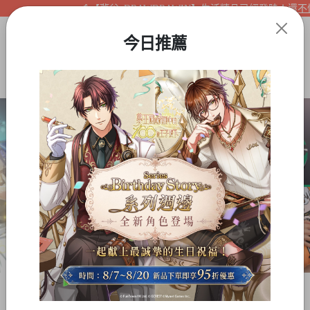
【夢谷xDRAWDRAWIN】生活精品已經登陸！還不快來
今日推薦
Item