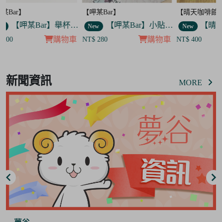
【呷某Bar】
【晴天咖啡館】
【呷某B
】舉杯歐告款 飯友
【呷某Bar】小貼紙 7入套組
【晴天咖啡館】吊飾套組
New
New
New
車
購物車
購物車
NT$ 280
NT$ 400
NT$ 12
Item
8
新聞資訊
of
MORE
8