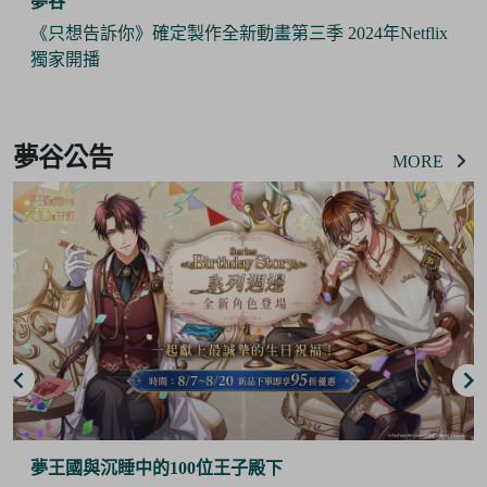
夢谷
《Pokémon Sleep》 x 日本睡衣品牌『GELATO PIQUE』
攜手推出合作商品 與寶可夢們一起作美夢
Item
3
夢谷公告
of
MORE
6
夢谷