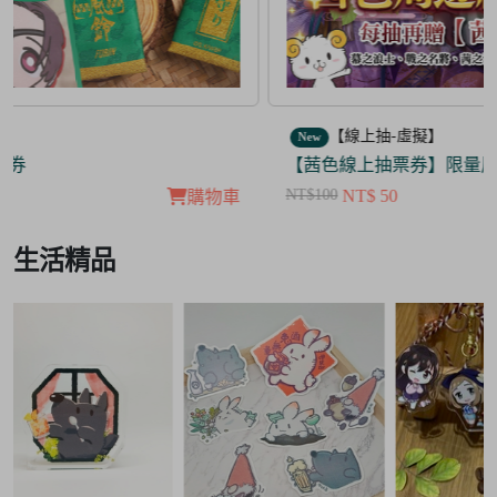
【線上抽-虛擬】
New
【茜色線上抽票券】限量周邊抽抽樂
NT$100
NT$ 50
購物車
Item
生活精品
3
of
3