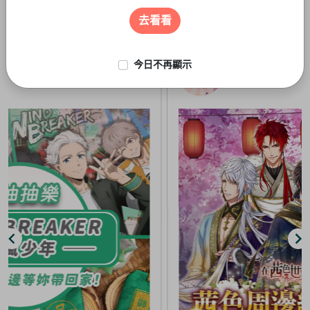
遊戲周邊
3
of
去看看
5
今日不再顯示
線上抽-虛擬