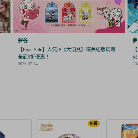
夢王國與沉睡中的100位王子殿下
夢
邊
【夢100】限時抽抽樂《暮色中閃爍的愛的螢
【
火》閃亮開抽！
時
2026.07.24
20
95折