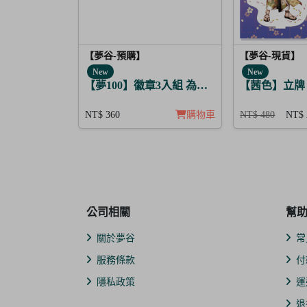
【夢谷-預購】
【夢谷-現貨】
New
New
【夢100】徽章3入組 為決心的落幕獻上愛之歌
【茜色】立牌
NT$ 360
購物車
NT$ 480
NT$ 
公司相關
幫
關於夢谷
常
服務條款
付
隱私政策
運
退