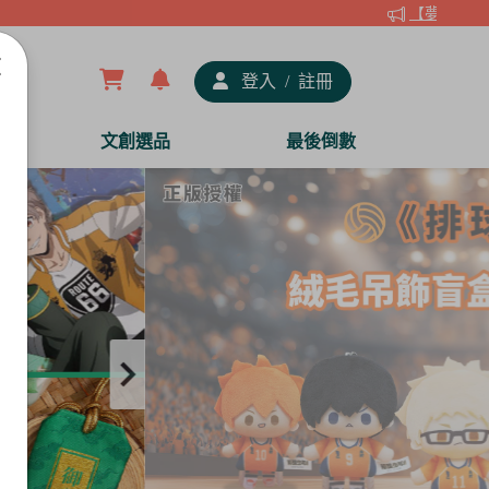
【夢谷xDRAW
登入
/
註冊
文創選品
最後倒數