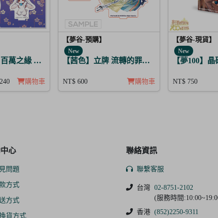
【夢谷-預購】
【夢谷-現貨】
New
New
 阿魯泰爾
 百萬之緣 高杉晉作
【茜色】立牌 流轉的罪歌～紫上清香～藤原
【夢100】
240
購物車
NT$ 600
購物車
NT$ 750
助中心
聯絡資訊
見問題
聯繫客服
款方式
台灣
02-8751-2102
(服務時間:10:00~19:0
送方式
香港
(852)2250-9311
換貨方式