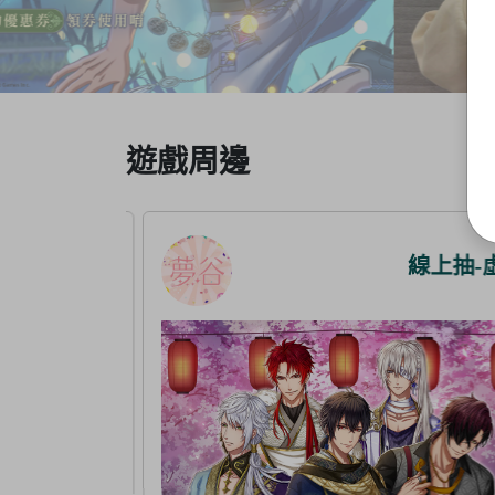
Item
遊戲周邊
3
of
5
線上抽-虛擬
線上抽-虛