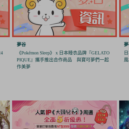
夢谷
夢
O
日本製造商J.Dream推出娃用墨鏡 打造帥氣休閒
《
起
風格
年