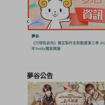
夢谷
三季 2024
《Pokémon Sleep》 x 日本睡衣品牌『GELAT
PIQUE』攜手推出合作商品 與寶可夢們一
作美夢
Item
3
夢谷公告
of
6