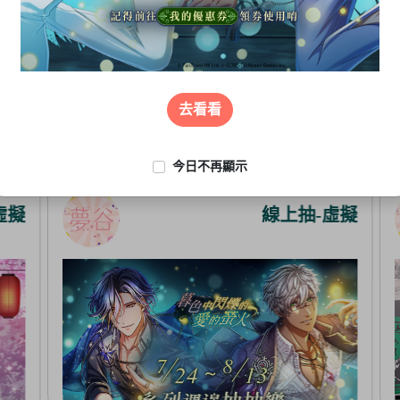
去看看
今日不再顯示
擬
線上抽-虛擬