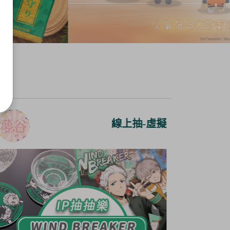
線上抽-虛擬