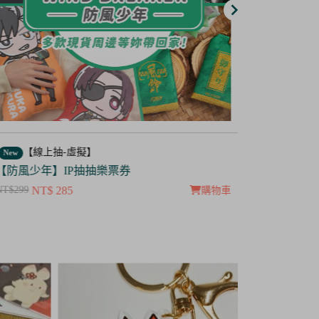
【線上抽-虛擬】
【線上抽
ew
New
防風少年】IP抽抽樂票券
【茜色線上
$299
NT$ 285
NT$100
NT$ 5
購物車