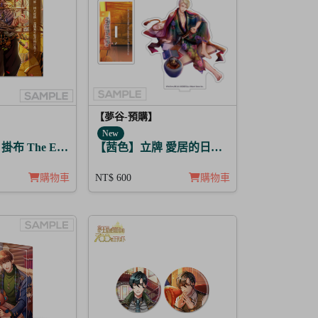
【夢谷-預購】
New
 The Endless Sky 奧里恩
【茜色】立牌 愛居的日常 中原中也
購物車
NT$ 600
購物車