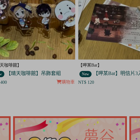
咖啡館】
【呷某Bar】
【晴天咖啡館】吊飾套組
【呷某Bar】明信片3入
New
購物車
0
NT$ 120