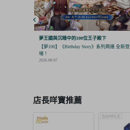
夢谷
系列周邊 全新登
【Final Sale】人氣IP《大頭兒》精美絕版周
全面5折優惠！
2026.07.24
Item
3
of
6
店長咩寶推薦