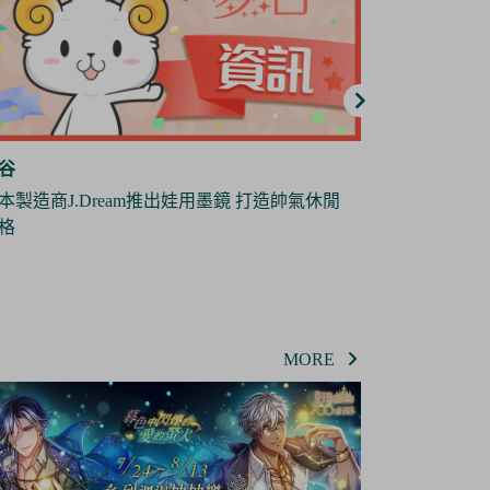
谷
夢谷
地縛少年花子君》全新短篇動畫《放學後少
日本雜貨製造
花子君》將於10月份播出
偶
MORE