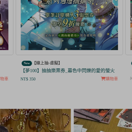
【線上抽-虛擬】
New
N
【夢100】抽抽樂票券_暮色中閃爍的愛的螢火
【
NT
物車
購物車
NT$ 350