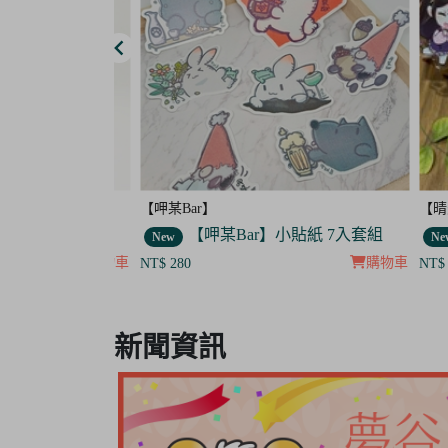
【呷某Bar】
【晴天
杯歐告款 飯友
【呷某Bar】小貼紙 7入套組
New
New
購物車
購物車
NT$ 280
NT$ 40
Item
8
新聞資訊
of
8