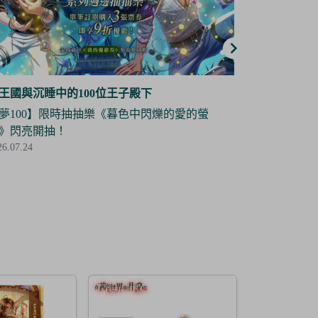
王國與沉睡中的100位王子殿下
夢王國與沉睡
夢100】角色立牌復刻抽抽樂——道格拉斯 限
【夢100】
登場！
場！
26.07.03
2026.07.03