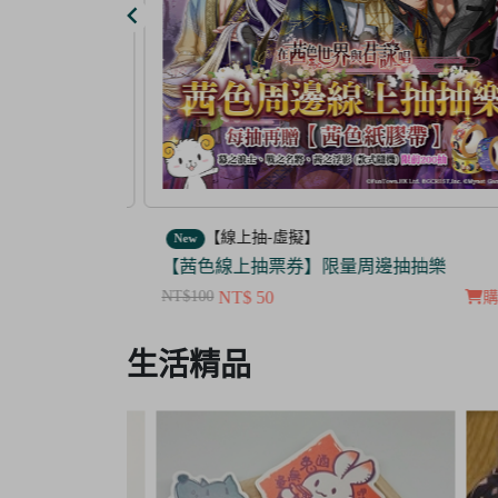
【線上抽-虛擬】
New
【茜色線上抽票券】限量周邊抽抽樂
NT$100
NT$ 50
購物車
購
Item
生活精品
3
of
3