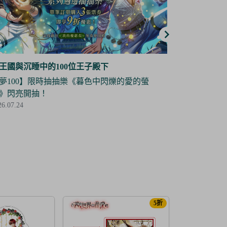
王國與沉睡中的100位王子殿下
夢王國與沉睡
夢100】角色立牌復刻抽抽樂——道格拉斯 限
【夢100】
登場！
場！
26.07.03
2026.07.03
5折