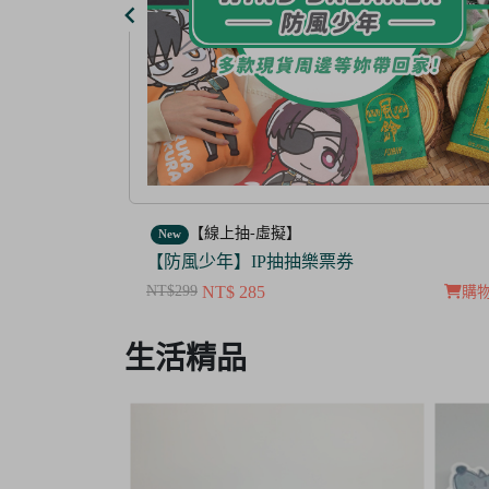
【線上抽-虛擬】
New
【茜色線上抽票券】限量周邊抽抽樂
NT$100
NT$ 50
購物車
購
Item
生活精品
3
of
3