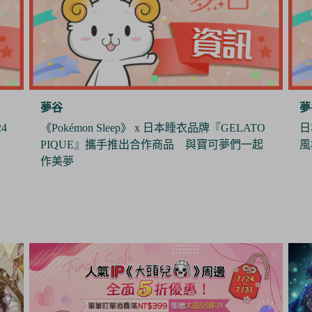
夢谷
夢
O
日本製造商J.Dream推出娃用墨鏡 打造帥氣休閒
《
起
風格
年