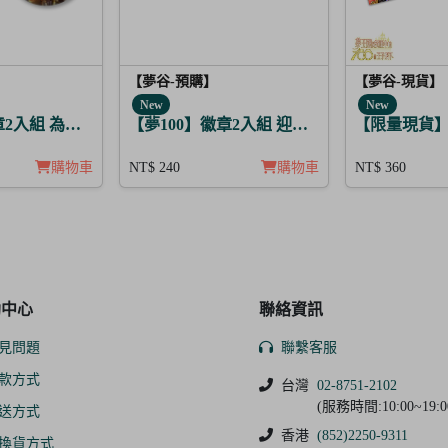
【夢谷-預購】
【夢谷-現貨】
New
New
章2入組 為亞特拉斯的聖夜點燃夢之火 希里爾
【夢100】徽章2入組 迎春，貫徹仁義的火之
【限量現貨】寫
購物車
NT$ 240
購物車
NT$ 360
助中心
聯絡資訊
見問題
聯繫客服
款方式
台灣
02-8751-2102
(服務時間:10:00~19:0
送方式
香港
(852)2250-9311
換貨方式