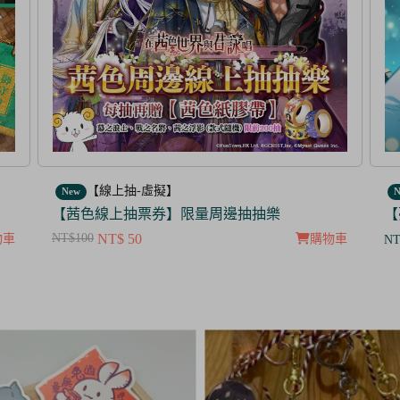
【線上抽-虛擬】
New
N
【夢100】抽抽樂票券_暮色中閃爍的愛的螢火
【
NT
物車
購物車
NT$ 350