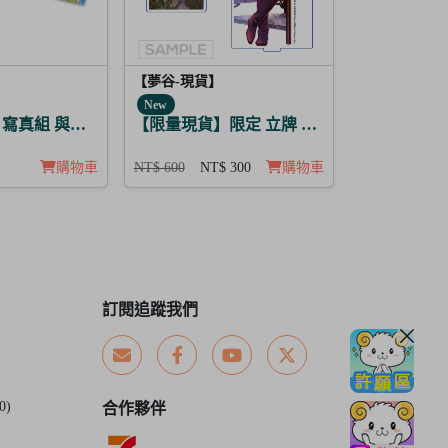
【夢谷-現貨】
New
誓言 瑪爾坦
真組 與他的SUGAR&BITTER 太陽覺醒 5入
【限量現貨】限定 立牌 與你乾杯 德川光圀
購物車
NT$ 600
NT$ 300
購物車
訂閱追蹤我們
0)
合作夥伴