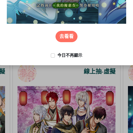
去看看
今日不再顯示
擬
線上抽-虛擬