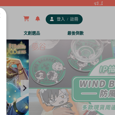
【夢谷xDRA
登入
/
註冊
文創選品
最後倒數