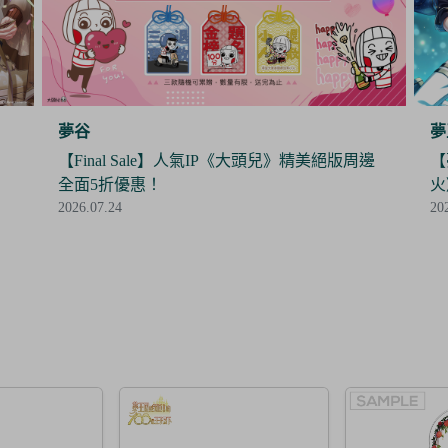
夢王國與沉睡中的100位王子殿下
夢
邊
【夢100】限時抽抽樂《暮色中閃爍的愛的螢
【
火》閃亮開抽！
時
2026.07.24
20