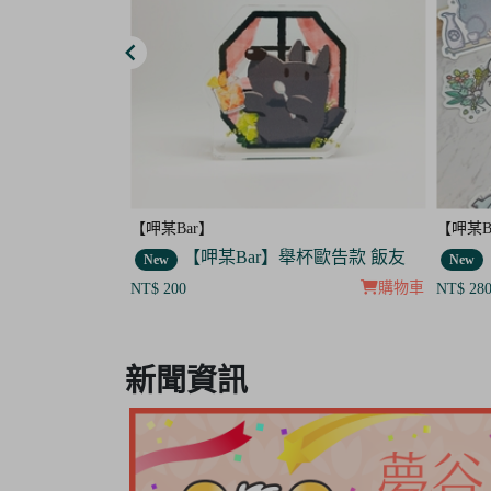
【呷某Bar】
【晴天
杯歐告款 飯友
【呷某Bar】小貼紙 7入套組
New
New
購物車
購物車
NT$ 280
NT$ 40
Item
8
新聞資訊
of
8