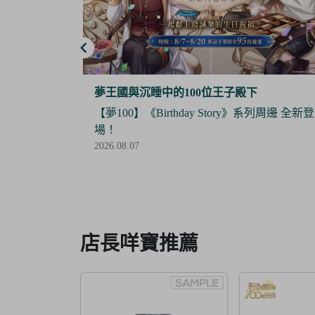
夢谷
系列周邊 全新登
【Final Sale】人氣IP《大頭兒》精美絕版周
全面5折優惠！
2026.07.24
Item
3
of
6
店長咩寶推薦