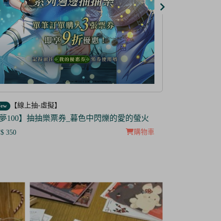
【線上抽-虛擬】
【線上抽
ew
New
防風少年】IP抽抽樂票券
【茜色線上
$299
NT$ 285
NT$100
NT$ 5
購物車