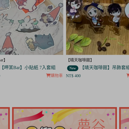
咖啡館】
【呷某Bar】
【晴天咖啡館】吊飾套組
【呷某Bar】明信片3入
New
購物車
0
NT$ 120