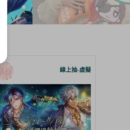
線上抽-虛擬