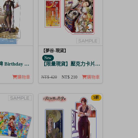
【夢谷-現貨】
New
的魔法 布里特芬
Birthday Story 哈茲 月覺
【限量現貨】壓克力卡片立牌 傳遞心意的新
購物車
NT$ 420
NT$ 210
購物車
5折