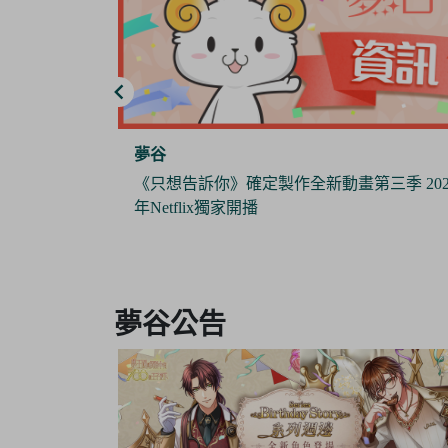
夢谷
三季 2024
《Pokémon Sleep》 x 日本睡衣品牌『GELAT
PIQUE』攜手推出合作商品 與寶可夢們一
作美夢
Item
3
夢谷公告
of
6