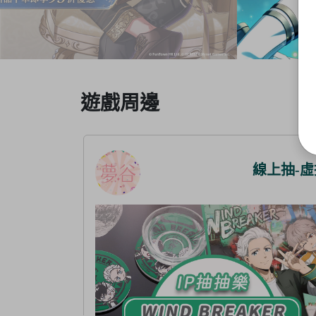
Item
遊戲周邊
3
of
5
線上抽-虛擬
線上抽-虛