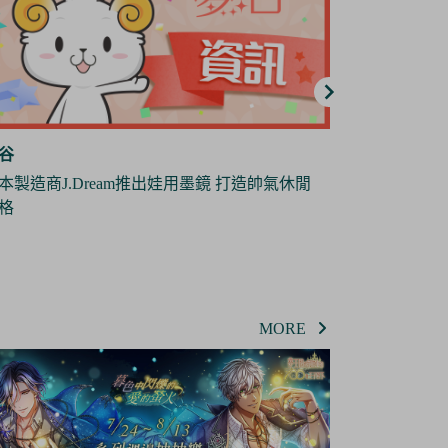
谷
夢谷
地縛少年花子君》全新短篇動畫《放學後少
日本雜貨製造
花子君》將於10月份播出
偶
MORE