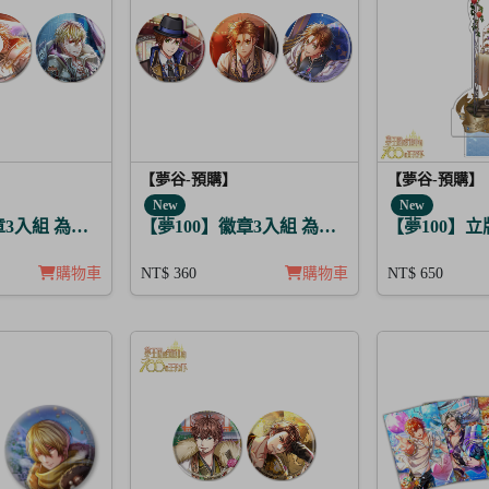
【夢谷-預購】
【夢谷-預購】
New
New
 月亮覺醒 5入
章3入組 為決心的落幕獻上愛之歌 阿波羅
【夢100】徽章3入組 為解開謎題的妳施加愛
【夢100】立牌 
購物車
NT$ 360
購物車
NT$ 650