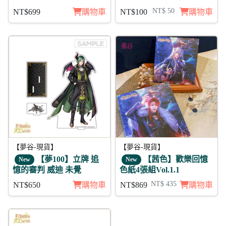
年活動 秋人
NT$ 50
NT$699
購物車
NT$100
購物車
5折
【夢谷-現貨】
【夢谷-現貨】
【夢100】立牌 追
【茜色】歡樂回憶
New
New
憶的審判 威迪 未覺
色紙4張組Vol.1.1
NT$ 435
NT$650
購物車
NT$869
購物車