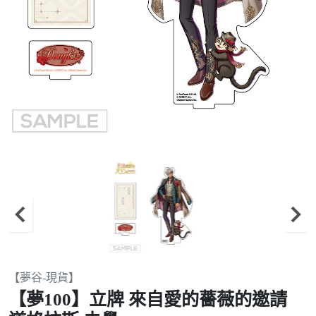
Item
【夢谷-現貨】
1
【夢100】立牌 來自愛的薔薇的邀請
of