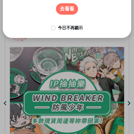
遊戲周邊
3
of
去看看
5
今日不再顯示
線上抽-虛擬