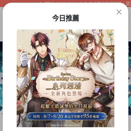
【夢谷xDRAWDRAWIN】生活精品已經登陸！還不快
今日推薦
Item