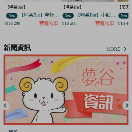
【呷某Bar】
【晴天咖啡館】
【呷某B
】舉杯歐告款 飯友
【呷某Bar】小貼紙 7入套組
【晴天咖啡館】吊飾套組
New
New
New
車
購物車
購物車
NT$ 280
NT$ 400
NT$ 12
Item
8
新聞資訊
of
MORE
8