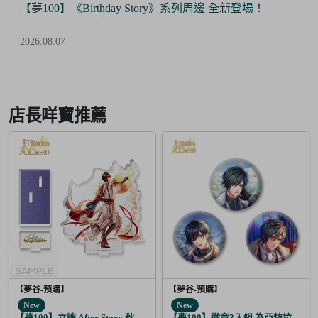
【夢100】《Birthday Story》系列周邊 全新登場！
2026.08.07
Item
2
of
店長咩寶推薦
6
【夢谷-預購】
【夢谷-預購】
New
New
【夢100】立牌 After Story 秋人 日覺
【夢100】徽章3入組 為亞特拉斯的