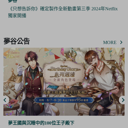
夢谷
《只想告訴你》確定製作全新動畫第三季 2024年Netflix
獨家開播
Item
3
夢谷公告
of
MORE
6
夢王國與沉睡中的100位王子殿下