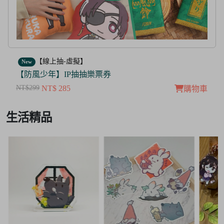
【線上抽-虛擬】
New
【茜色線上抽票券】限量周邊抽抽樂
NT$100
NT$ 50
購物車
Item
生活精品
3
of
3