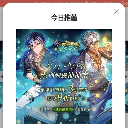
【夢谷xDRAWDRAWIN】生活精品已經登陸！還不快
今日推薦
Item