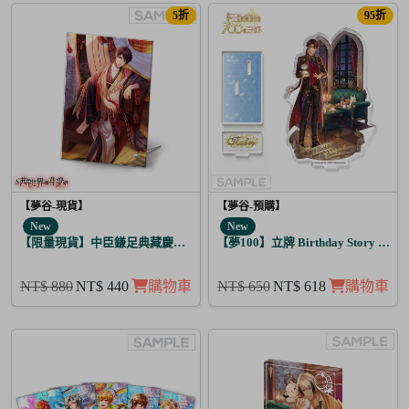
5折
95折
【夢谷-現貨】
【夢谷-預購】
New
New
【限量現貨】中臣鎌足典藏慶生相框單入
【夢100】立牌 Birthday Story 路
NT$ 880
NT$ 440
購物車
NT$ 650
NT$ 618
購物車