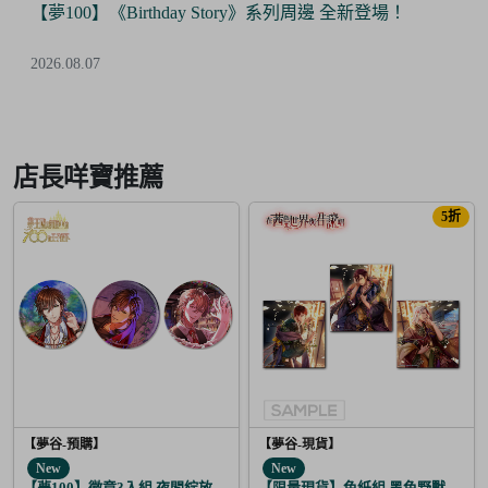
【夢100】《Birthday Story》系列周邊 全新登場！
2026.08.07
Item
2
of
店長咩寶推薦
6
5折
【夢谷-預購】
【夢谷-現貨】
New
New
【夢100】徽章3入組 夜間綻放的花香調酒 利卡
【限量現貨】色紙組 黑色野獸的咆哮 