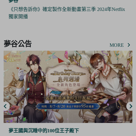
夢谷
《只想告訴你》確定製作全新動畫第三季 2024年Netflix
獨家開播
Item
2
夢谷公告
of
MORE
6
夢王國與沉睡中的100位王子殿下