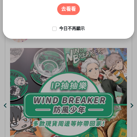
遊戲周邊
3
of
去看看
5
今日不再顯示
線上抽-虛擬