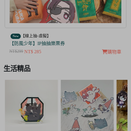
【線上抽-虛擬】
New
【茜色線上抽票券】限量周邊抽抽樂
NT$100
NT$ 50
購物車
Item
生活精品
3
of
3