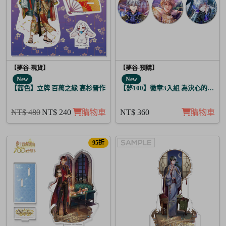
【夢谷-現貨】
【夢谷-預購】
New
New
【茜色】立牌 百萬之緣 高杉晉作
【夢100】徽章3入組 為決心的落幕
NT$ 480
NT$ 240
購物車
NT$ 360
購物車
95折