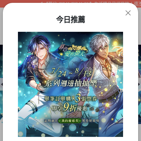
【夢谷xDRAWDRAWIN】生活精品已經登陸！還不快
今日推薦
Item