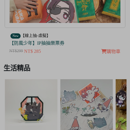
【線上抽-虛擬】
New
【茜色線上抽票券】限量周邊抽抽樂
NT$100
NT$ 50
車
購物車
Item
生活精品
3
of
3