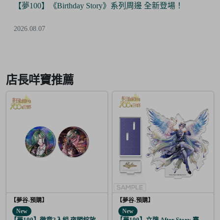
【夢100】《Birthday Story》系列周邊 全新登場！
2026.08.07
Item
2
of
店長咩寶推薦
6
【夢谷-預購】
【夢谷-預購】
New
New
【夢100】徽章2入組 夜間綻放的花香調酒 尼潘帝思
【夢100】立牌 After Story 賽菲爾 