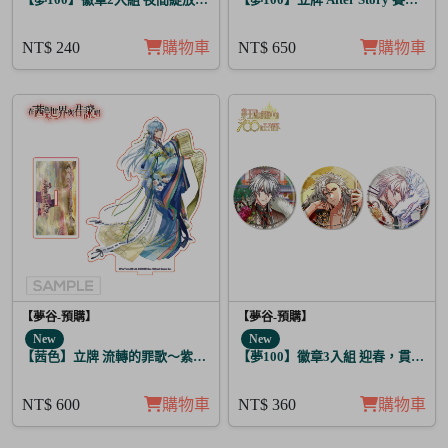
NT$ 240
購物車
NT$ 650
購物車
【夢谷-預購】
【夢谷-預購】
New
New
【茜色】立牌 流轉的罪歌～紫上清香～藤原定家
【夢100】徽章3入組 迎春，貫徹仁
NT$ 600
購物車
NT$ 360
購物車