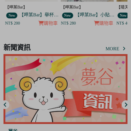
【呷某Bar】
【晴天咖啡館】
【呷某Bar】舉杯歐告款 飯友
【呷某Bar】小貼紙 7入套組
【晴天咖啡館】吊飾套組
New
New
購物車
購物車
購物
NT$ 280
NT$ 400
Item
8
新聞資訊
of
MORE
8