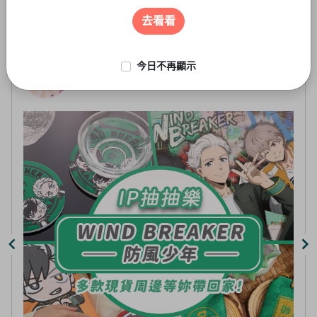
遊戲周邊
3
of
去看看
5
今日不再顯示
擬
線上抽-虛擬