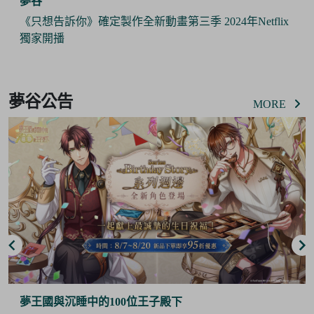
夢谷
《只想告訴你》確定製作全新動畫第三季 2024年Netflix
獨家開播
Item
2
夢谷公告
of
MORE
6
夢王國與沉睡中的100位王子殿下