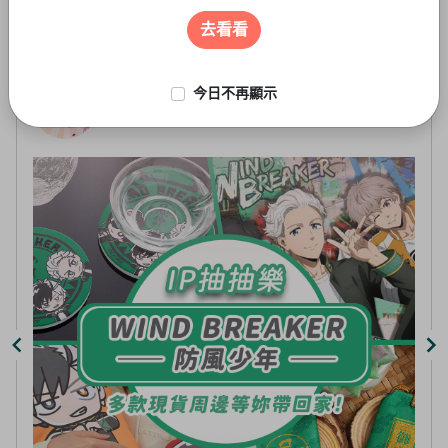
遊戲周邊
3
of
去看看
5
今日不再顯示
線上抽-虛擬