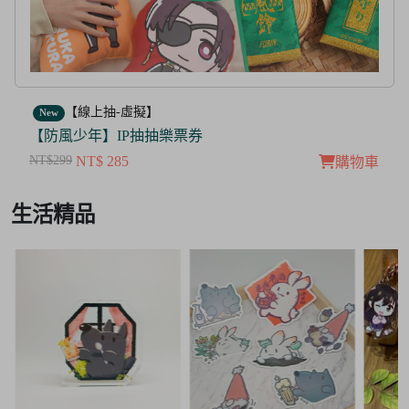
【線上抽-虛擬】
New
【茜色線上抽票券】限量周邊抽抽樂
NT$100
NT$ 50
購物車
Item
生活精品
3
of
3