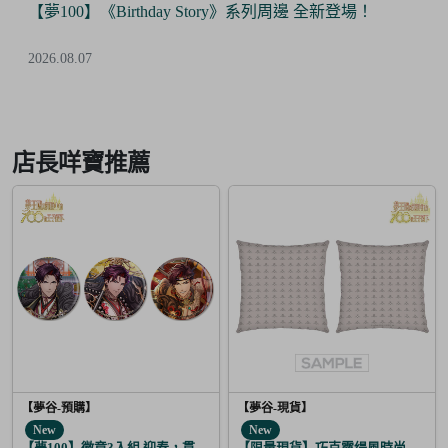
【Final Sale】人氣IP《大頭兒》精美絕版周邊 全面5折
優惠！
2026.07.24
Item
3
of
店長咩寶推薦
6
【夢谷-預購】
【夢谷-現貨】
New
New
【夢100】徽章3入組 迎春，貫徹仁義的火之誓言 巽
【限量現貨】巧克露缇風時尚圖紋抱