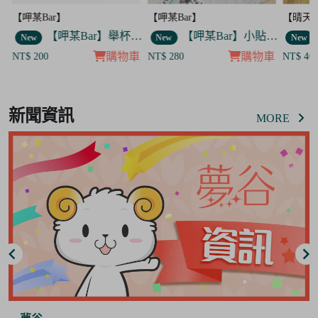
【呷某Bar】
【晴天咖啡館】
【呷某B
】舉杯歐告款 飯友
【呷某Bar】小貼紙 7入套組
【晴天咖啡館】吊飾套組
New
New
New
車
購物車
購物車
NT$ 280
NT$ 400
NT$ 12
Item
8
新聞資訊
of
MORE
8