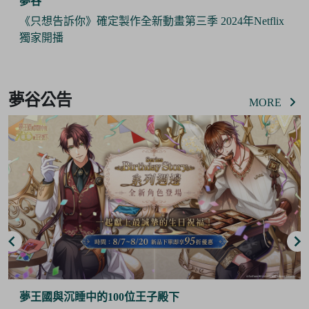
夢谷
《Pokémon Sleep》 x 日本睡衣品牌『GELATO PIQUE』
攜手推出合作商品 與寶可夢們一起作美夢
Item
3
夢谷公告
of
MORE
6
夢谷