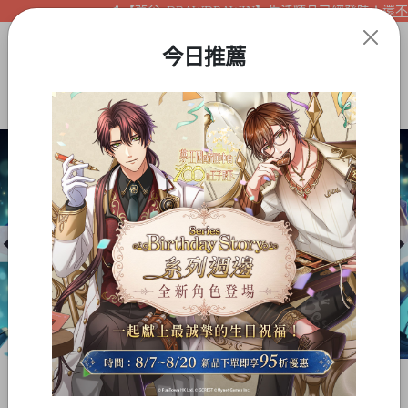
【夢谷xDRAWDRAWIN】生活精品已經登陸！還不快來
今日推薦
Item