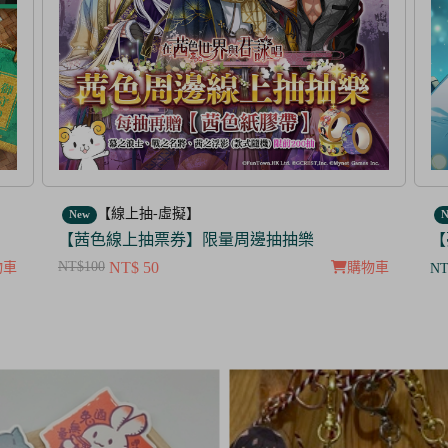
【線上抽-虛擬】
New
N
【夢100】抽抽樂票券_暮色中閃爍的愛的螢火
【
NT
物車
購物車
NT$ 350