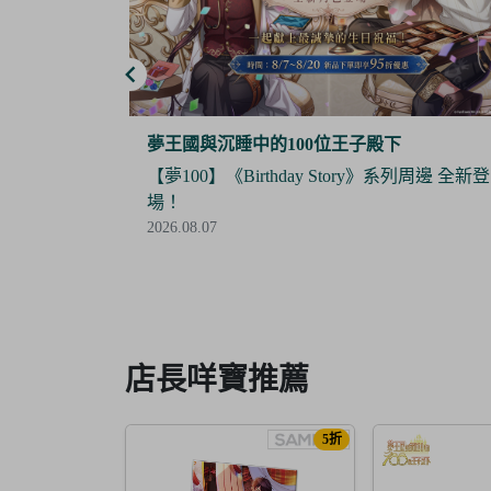
夢谷
系列周邊 全新登
【Final Sale】人氣IP《大頭兒》精美絕版周
全面5折優惠！
2026.07.24
Item
3
of
6
店長咩寶推薦
5折