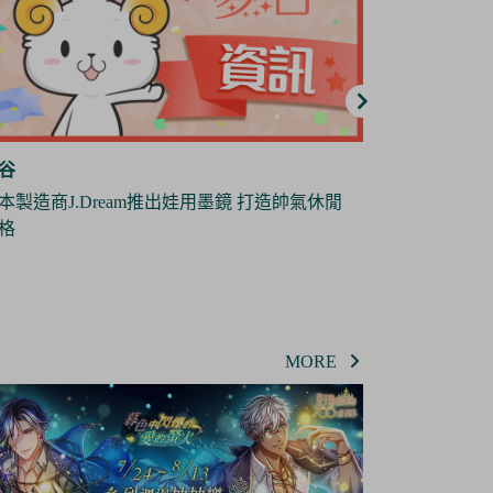
谷
夢谷
地縛少年花子君》全新短篇動畫《放學後少
日本雜貨製造
花子君》將於10月份播出
偶
MORE