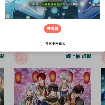
去看看
今日不再顯示
擬
線上抽-虛擬