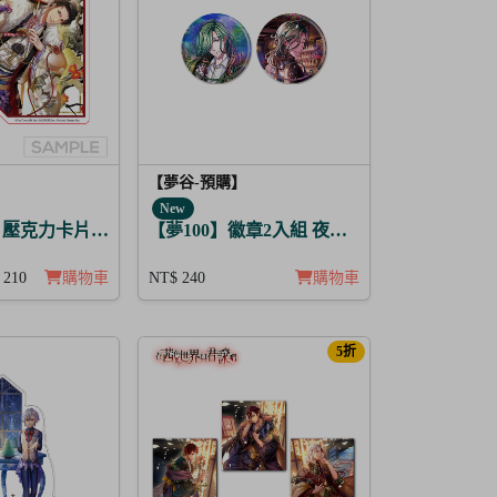
【夢谷-預購】
New
壓克力卡片立牌 傳遞心意的新春 芥川龍之介
【夢100】徽章2入組 夜間綻放的花香調酒 
 210
購物車
NT$ 240
購物車
5折