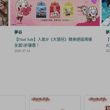
夢王國與沉睡中的100位王子殿下
夢
邊
【夢100】限時抽抽樂《暮色中閃爍的愛的螢
【
火》閃亮開抽！
時
2026.07.24
20