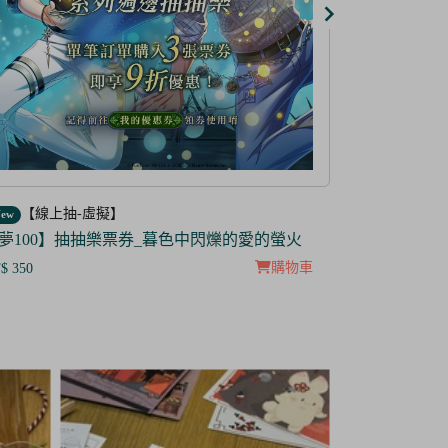
【線上抽-虛擬】
【線上抽
ew
New
防風少年】IP抽抽樂票券
【茜色線上
$299
NT$ 285
NT$100
NT$ 5
購物車