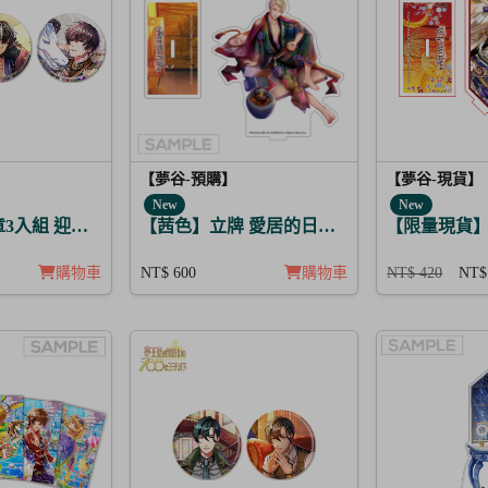
【夢谷-預購】
【夢谷-現貨】
New
New
章3入組 迎春，貫徹仁義的火之誓言 蓋伊里
【茜色】立牌 愛居的日常 中原中也
【限量現貨】
購物車
NT$ 600
購物車
NT$ 420
NT$