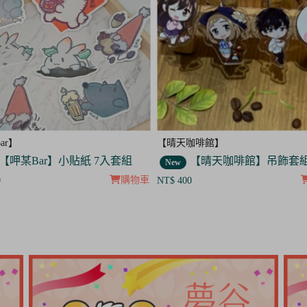
咖啡館】
【呷某Bar】
【晴天咖啡館】吊飾套組
【呷某Bar】明信片3入
New
購物車
0
NT$ 120