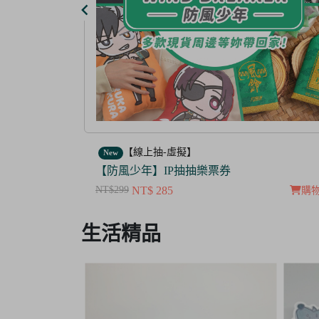
【線上抽-虛擬】
New
【茜色線上抽票券】限量周邊抽抽樂
NT$100
NT$ 50
購物車
購
Item
生活精品
3
of
3