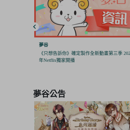
夢谷
三季 2024
《Pokémon Sleep》 x 日本睡衣品牌『GELAT
PIQUE』攜手推出合作商品 與寶可夢們一
作美夢
Item
3
夢谷公告
of
6