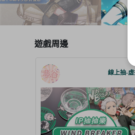
Item
遊戲周邊
3
of
5
線上抽-虛擬
線上抽-虛