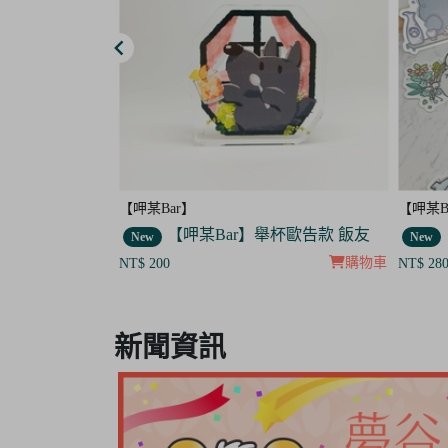
【呷某Bar】
【晴天
杯歐告款 飯友
【呷某Bar】小貼紙 7入套組
New
New
購物車
購物車
NT$ 280
NT$ 40
Item
8
新聞資訊
of
8