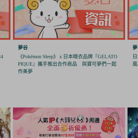
夢谷
夢
O
日本製造商J.Dream推出娃用墨鏡 打造帥氣休閒
《
起
風格
年