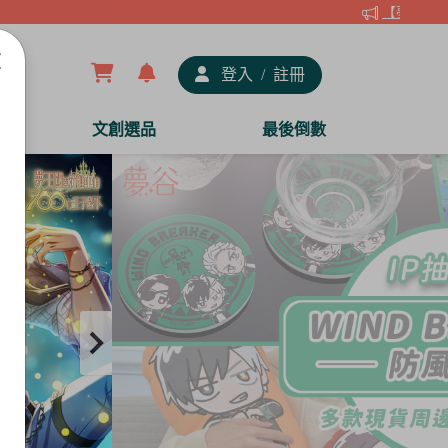
【夢谷xDRA
登入
/
註冊
文創選品
最後倒數