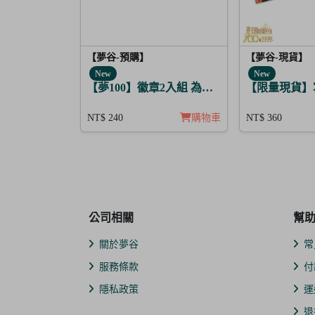
【夢谷-預購】
【夢谷-現貨】
New
New
【夢100】徽章2入組 為解開謎題的妳施加愛
【限量現貨】寫
NT$ 240
購物車
NT$ 360
公司相關
幫
關於夢谷
常
服務條款
付
隱私政策
運
退