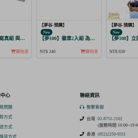
【夢谷-預購】
【夢谷-預購】
New
New
的魔法 格雷亞姆
真組 與他的SUGAR&BITTER 太陽覺醒 5入
【夢100】徽章2入組 為解開謎題的妳施加愛
【夢100】立牌 
購物車
NT$ 240
購物車
NT$ 650
助中心
聯絡資訊
見問題
聯繫客服
款方式
台灣
02-8751-2102
(服務時間:10:00~19:0
送方式
香港
(852)2250-9311
換貨方式