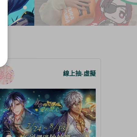
線上抽-虛擬