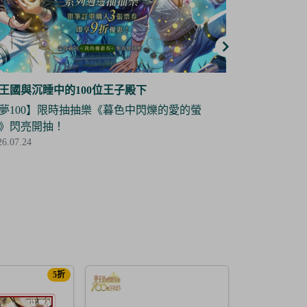
王國與沉睡中的100位王子殿下
夢王國與沉睡
夢100】角色立牌復刻抽抽樂——道格拉斯 限
【夢100】
登場！
場！
26.07.03
2026.07.03
5折