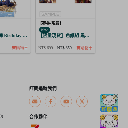
【夢谷-現貨】
New
的魔法 堤歐朵爾
Birthday Story 修尼 月覺
【限量現貨】色紙組 黑色野獸的咆哮 3入
購物車
NT$ 699
NT$ 350
購物車
訂閱追蹤我們
0)
合作夥伴