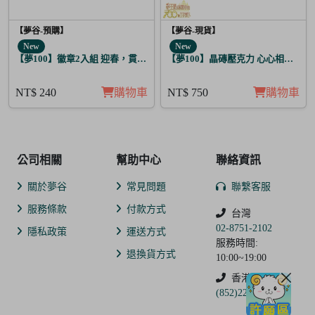
【夢谷-預購】
【夢谷-現貨】
New
New
【夢100】徽章2入組 迎春，貫徹仁義的火之誓言 瑪爾坦
【夢100】晶磚壓克力 心心相印的聖
NT$ 240
購物車
NT$ 750
購物車
公司相關
幫助中心
聯絡資訊
關於夢谷
常見問題
聯繫客服
服務條款
付款方式
台灣
02-8751-2102
隱私政策
運送方式
服務時間:
退換貨方式
10:00~19:00
香港
(852)2250-9311