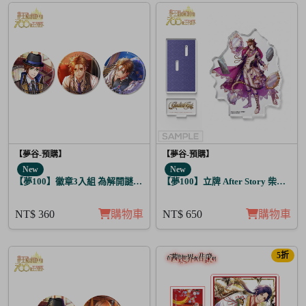
【夢谷-預購】
【夢谷-預購】
New
New
【夢100】徽章3入組 為解開謎題的妳施加愛的魔法 布里特芬
【夢100】立牌 After Story 柴郡貓 
NT$ 360
購物車
NT$ 650
購物車
5折