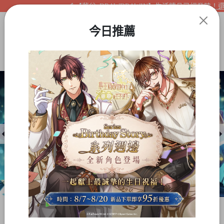
【夢谷xDRAWDRAWIN】生活精品已經登陸！還不
今日推薦
Item