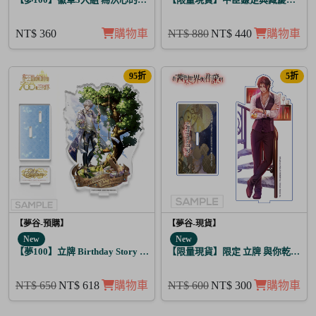
NT$ 360
購物車
NT$ 880
NT$ 440
購物車
95折
5折
【夢谷-預購】
【夢谷-現貨】
New
New
【夢100】立牌 Birthday Story 亞當 月覺
【限量現貨】限定 立牌 與你乾杯 德
NT$ 650
NT$ 618
購物車
NT$ 600
NT$ 300
購物車