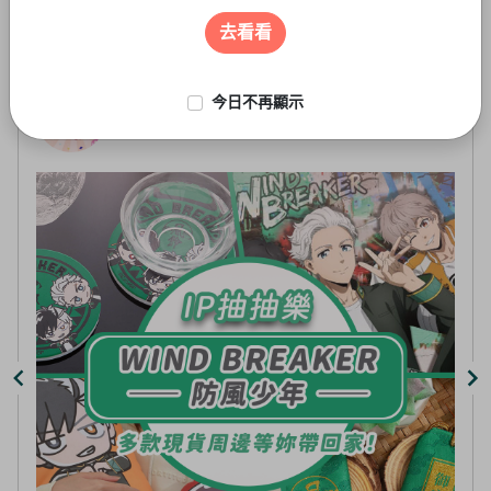
遊戲周邊
2
of
去看看
5
今日不再顯示
線上抽-虛擬