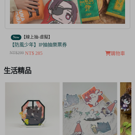
【線上抽-虛擬】
New
【防風少年】IP抽抽樂票券
NT$299
NT$ 285
購物車
Item
生活精品
2
of
3