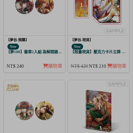
【夢谷-預購】
【夢谷-現貨】
New
New
【夢100】徽章2入組 為解開謎題的妳施加愛的魔法 格雷亞姆
【限量現貨】壓克力卡片立牌 傳遞心
NT$ 240
購物車
NT$ 420
NT$ 210
購物車