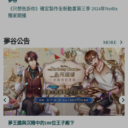
夢谷
《只想告訴你》確定製作全新動畫第三季 2024年Netflix
獨家開播
Item
2
夢谷公告
of
MORE
6
夢王國與沉睡中的100位王子殿下