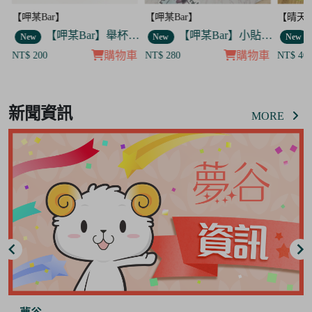
【呷某Bar】
【呷某Bar】
【晴天
】舉杯菟菟款 飯友
【呷某Bar】舉杯歐告款 飯友
【呷某Bar】小貼紙 7入套組
New
New
New
車
購物車
購物車
NT$ 200
NT$ 280
NT$ 40
Item
7
新聞資訊
of
MORE
8