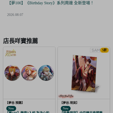
【夢100】《Birthday Story》系列周邊 全新登場！
2026.08.07
Item
2
of
店長咩寶推薦
6
5折
【夢谷-預購】
【夢谷-現貨】
New
New
【夢100】徽章3入組 為決心的落幕獻上愛之歌 阿波羅
【限量現貨】中臣鎌足典藏慶生相框