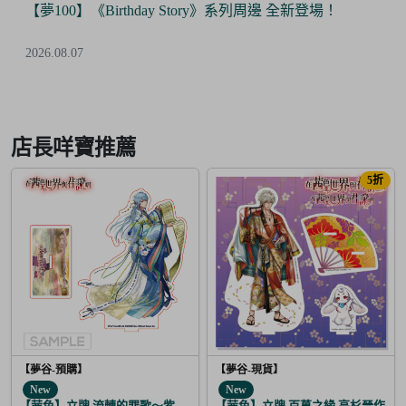
【夢100】《Birthday Story》系列周邊 全新登場！
2026.08.07
Item
2
of
店長咩寶推薦
6
5折
【夢谷-預購】
【夢谷-現貨】
New
New
【茜色】立牌 流轉的罪歌～紫上清香～藤原定家
【茜色】立牌 百萬之緣 高杉晉作