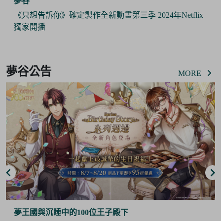
夢谷
《只想告訴你》確定製作全新動畫第三季 2024年Netflix
獨家開播
Item
2
夢谷公告
of
MORE
6
夢王國與沉睡中的100位王子殿下