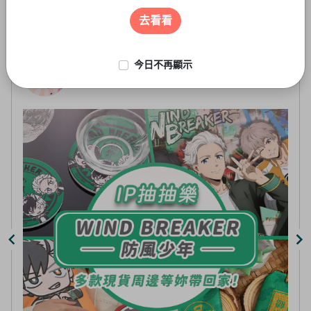
遊戲周邊
3
of
去看看
5
今日不再顯示
上抽-虛擬
線上抽