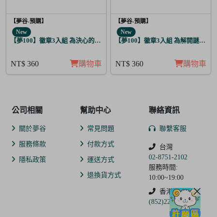
【夢谷-預購】
【夢谷-預購】
New
New
【夢100】徽章3入組 為決心的落幕獻上愛之歌 阿魯泰爾
【夢100】徽章3入組 為解開謎題的
NT$ 360
購物車
NT$ 360
購物車
公司相關
幫助中心
聯絡資訊
關於夢谷
常見問題
聯繫客服
服務條款
付款方式
台灣
02-8751-2102
隱私政策
運送方式
服務時間:
退換貨方式
10:00~19:00
香港
(852)2250-9311