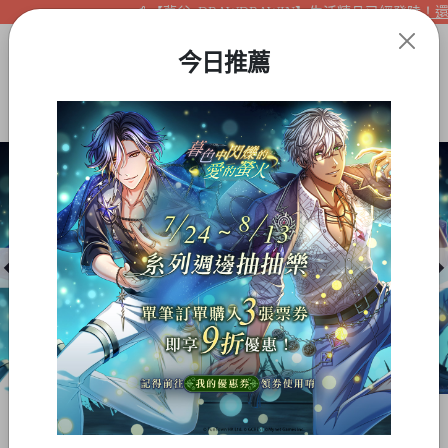
【夢谷xDRAWDRAWIN】生活精品已經登陸！還不
今日推薦
Item