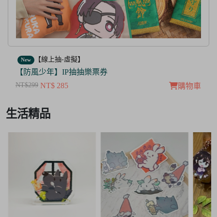
【線上抽-虛擬】
New
【茜色線上抽票券】限量周邊抽抽樂
NT$100
NT$ 50
購物車
Item
生活精品
3
of
3