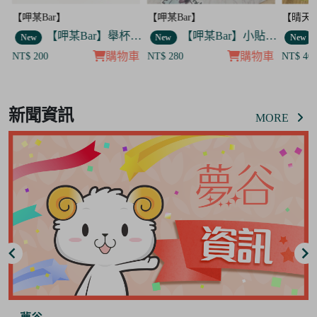
】
【呷某Bar】
【晴天咖啡館】
【呷某Bar】舉杯歐告款 飯友
【呷某Bar】小貼紙 7入套組
New
New
購物車
購物車
NT$ 280
NT$ 400
Item
8
新聞資訊
of
MORE
8