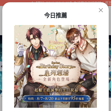
【夢谷xDRAWDRAWIN】生活精品已經登陸！還不快
今日推薦
Item