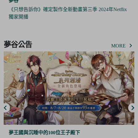
夢谷
《只想告訴你》確定製作全新動畫第三季 2024年Netflix
獨家開播
Item
2
夢谷公告
of
MORE
6
夢王國與沉睡中的100位王子殿下