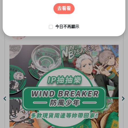
遊戲周邊
3
of
去看看
5
今日不再顯示
線上抽-虛擬