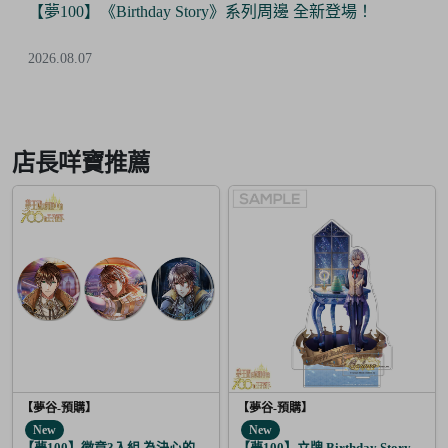
【夢100】《Birthday Story》系列周邊 全新登場！
2026.08.07
Item
2
of
店長咩寶推薦
6
【夢谷-預購】
【夢谷-預購】
New
New
【夢100】徽章3入組 為決心的落幕獻上愛之歌 阿魯泰爾
【夢100】立牌 Birthday Story 修尼