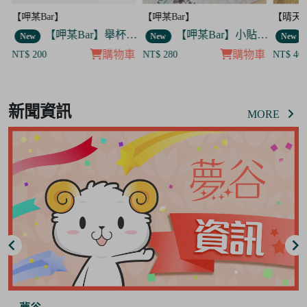
【呷某Bar】
【晴天咖啡館】
【呷某B
】舉杯歐告款 飯友
【呷某Bar】小貼紙 7入套組
【晴天咖啡館】吊飾套組
New
New
New
車
購物車
購物車
NT$ 280
NT$ 400
NT$ 12
Item
8
新聞資訊
of
MORE
8