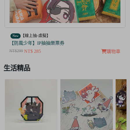
【線上抽-虛擬】
New
【茜色線上抽票券】限量周邊抽抽樂
NT$100
NT$ 50
購物車
Item
生活精品
3
of
3