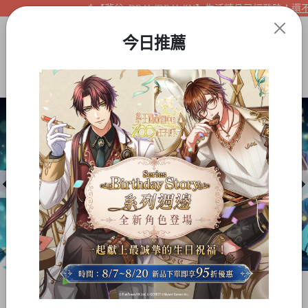
【夢谷xDRAWDRAWIN】生活精品已經登陸！還不快
今日推薦
Item