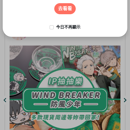
遊戲周邊
3
of
去看看
5
今日不再顯示
線上抽-虛擬