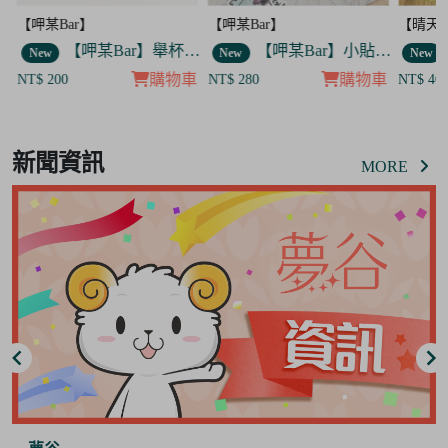
【呷某Bar】
【晴天咖啡館】
【呷某B
】舉杯歐告款 飯友
【呷某Bar】小貼紙 7入套組
【晴天咖啡館】吊飾套組
New
New
New
車
購物車
購物車
NT$ 280
NT$ 400
NT$ 12
Item
8
新聞資訊
of
MORE
8