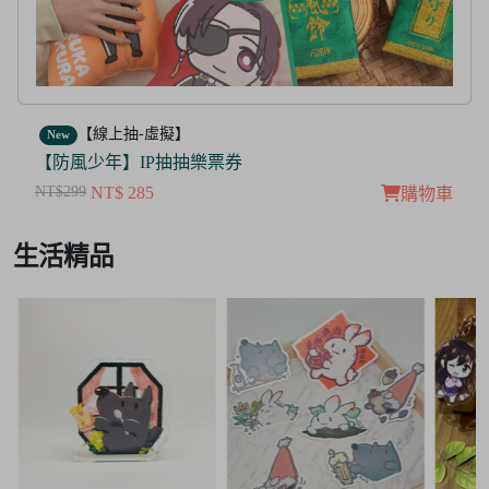
【線上抽-虛擬】
New
【茜色線上抽票券】限量周邊抽抽樂
NT$100
NT$ 50
購物車
Item
生活精品
3
of
3