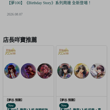
《Birthday Story》系列周邊 全新登場！
【Final 
優惠！
2026.07.24
Item
3
of
店長咩寶推薦
6
【夢谷-預購】
【夢谷-預購】
New
New
【夢100】徽章3入組 夜間綻放的花香調酒 迪翁
【夢100】徽章3入組 迎春，貫徹仁