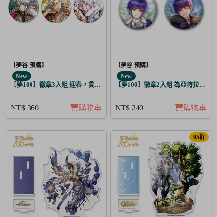
【夢谷-預購】
【夢谷-預購】
New
New
【夢100】徽章3入組 迎春，貫徹仁義的火之誓言 震
【夢100】徽章2入組 為亞特拉斯的
NT$ 360
購物車
NT$ 240
購物車
95折