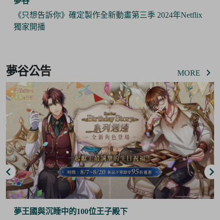
夢谷
製作全新動畫第三季 2024年Netflix
《Pokémon Slee
攜手推出合作商品
Item
3
夢谷公告
of
MORE
6
沉睡中的100位王子殿下
夢谷