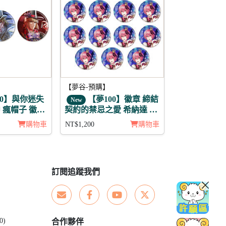
【夢谷-預購】
00】與你迷失
【夢100】徽章 締結
New
 瘋帽子 徽章
契約的禁忌之愛 希納達 11
入
購物車
NT$1,200
購物車
訂閱追蹤我們
0)
合作夥伴