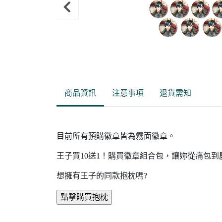
Item
1
of
商品資訊
注意事項
退貨需知
2
目前所有預購徽章皆為霧面徽章。
王子買10送1！購買徽章組合包，讓妳從痛包
想擁有王子的同款抱枕嗎?