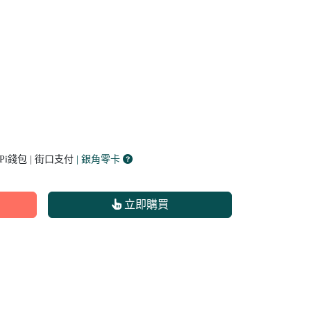
 Pi錢包 | 街口支付
| 銀角零卡
立即購買