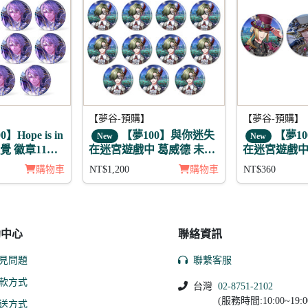
【夢谷-預購】
【夢谷-預購】
】Hope is in
【夢100】與你迷失
【夢1
New
New
月覺 徽章11入
在迷宮遊戲中 葛威德 未覺
在迷宮遊戲中
徽章11入組
3入組
購物車
NT$1,200
購物車
NT$360
助中心
聯絡資訊
見問題
聯繫客服
款方式
台灣
02-8751-2102
(服務時間:10:00~19:0
送方式