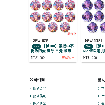
【夢谷-預購】
【夢谷-預購】
【夢100】膠捲中不
【夢100
New
New
褪色的愛 碎牙 日覺 徽章11
Me 修堤爾 
入組
組
NT$1,200
購物車
NT$1,200
公司相關
幫
關於夢谷
常
服務條款
付
隱私政策
運