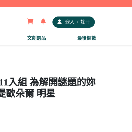
【夢
登入
/
註冊
文創選品
最後倒數
章11入組 為解開謎題的妳
堤歐朵爾 明星