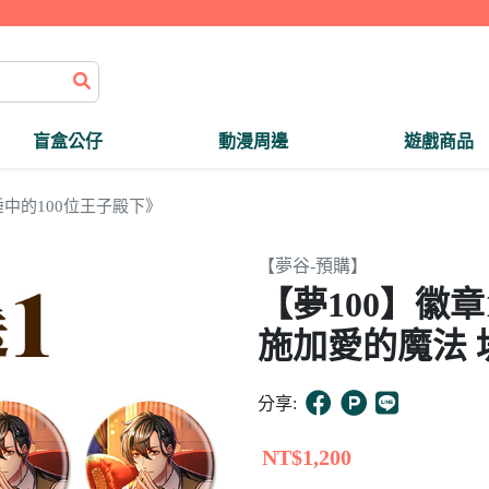
盲盒公仔
動漫周邊
遊戲商品
中的100位王子殿下》
【夢谷-預購】
【夢100】徽
施加愛的魔法 
分享:
NT$1,200