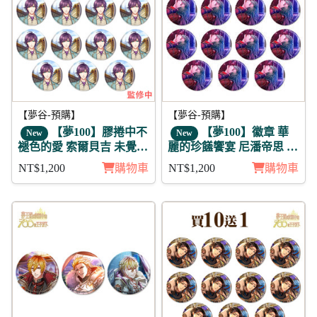
【夢谷-預購】
【夢谷-預購】
【夢100】膠捲中不
【夢100】徽章 華
New
New
褪色的愛 索爾貝吉 未覺
麗的珍饈饗宴 尼潘帝思 11
徽章11入組
入
NT$1,200
購物車
NT$1,200
購物車