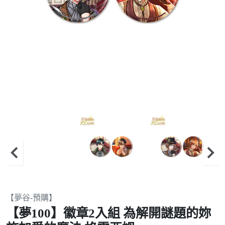
Item
【夢谷-預購】
1
【夢100】徽章2入組 為解開謎題的妳
of