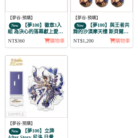
【夢谷-預購】
【夢谷-預購】
【夢100】徽章3入
【夢100】與王者共
New
New
組 為決心的落幕獻上愛之
舞的沙漠摩天樓 斯貝爾維
歌 阿波羅
亞 日覺 徽章11入組
NT$360
購物車
NT$1,200
購物車
【夢谷-預購】
【夢100】立牌
New
After Story 尼洛 日覺