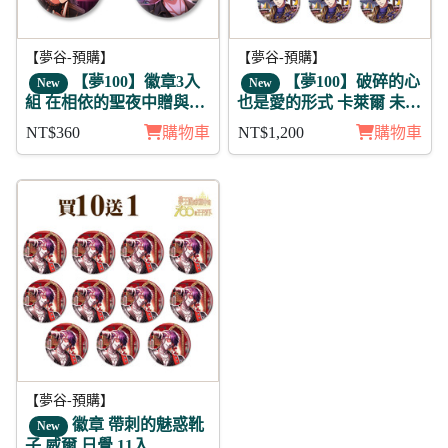
【夢谷-預購】
【夢谷-預購】
【夢100】徽章3入
【夢100】破碎的心
New
New
組 在相依的聖夜中贈與的
也是愛的形式 卡萊爾 未覺
愛 弗雷伊克
徽章11入組
NT$360
購物車
NT$1,200
購物車
【夢谷-預購】
徽章 帶刺的魅惑靴
New
子 威爾 日覺 11入