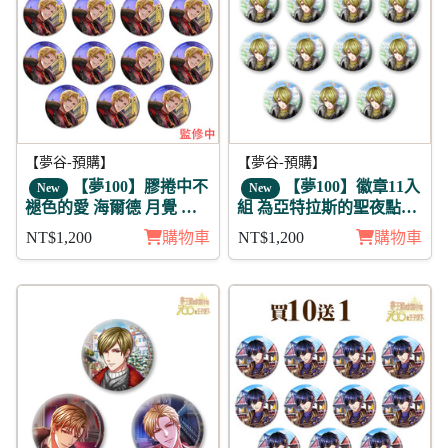
【夢谷-預購】
【夢谷-預購】
【夢100】膠捲中不
【夢100】徽章11入
New
New
褪色的愛 海爾德 月覺 徽
組 為亞特拉斯的聖夜點燃
章11入組
夢之火 希里爾 未覺
NT$1,200
購物車
NT$1,200
購物車