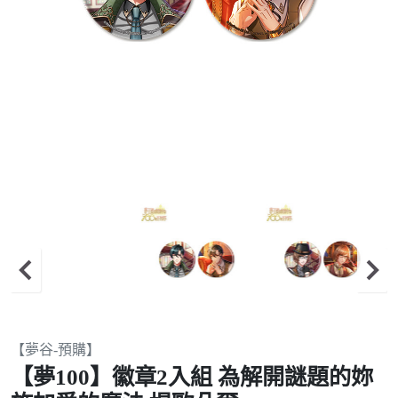
Item
【夢谷-預購】
1
【夢100】徽章2入組 為解開謎題的妳
of