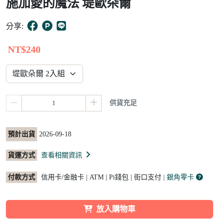
施加愛的魔法 堤歐朵爾
2
分享:
NT$240
供貨充足
預計出貨
2026-09-18
貨運方式
查看相關資訊
付款方式
信用卡/金融卡 | ATM | Pi錢包 | 街口支付
| 銀角零卡
放入購物車