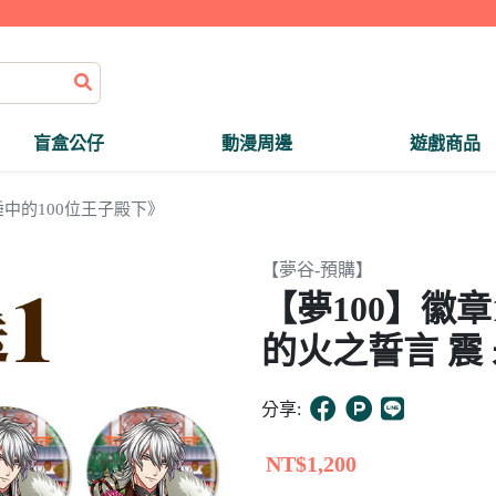
盲盒公仔
動漫周邊
遊戲商品
中的100位王子殿下》
【夢谷-預購】
【夢100】徽
的火之誓言 震
分享:
NT$1,200