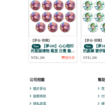
【夢谷-預購】
【夢谷-預購】
【夢100】心心相印
【夢1
New
New
的聖誕禮物 萬里 日覺 徽章
的劇藥 雷伊斯
11入組
NT$1,200
購物車
NT$1,200
公司相關
幫
關於夢谷
常
服務條款
付
隱私政策
運