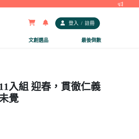
【夢谷x
登入
/
註冊
文創選品
最後倒數
章11入組 迎春，貫徹仁義
 未覺