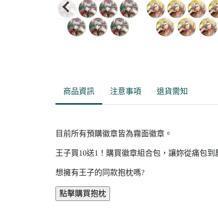
Item
2
of
商品資訊
注意事項
退貨需知
3
目前所有預購徽章皆為霧面徽章。
王子買10送1！購買徽章組合包，讓妳從痛包
想擁有王子的同款抱枕嗎?