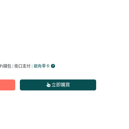
 Pi錢包 | 街口支付
| 銀角零卡
立即購買