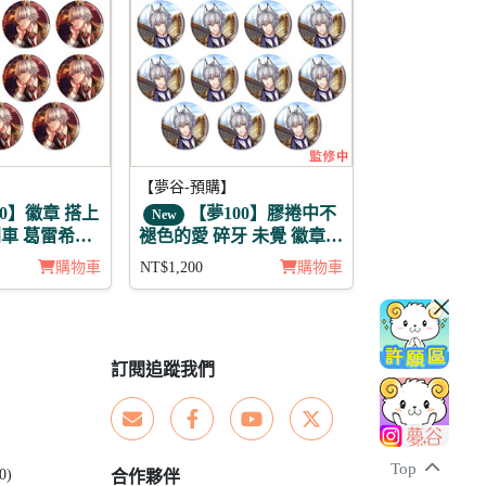
【夢谷-預購】
0】徽章 搭上
【夢100】膠捲中不
New
車 葛雷希亞
褪色的愛 碎牙 未覺 徽章11
入組
購物車
NT$1,200
購物車
訂閱追蹤我們
Top
0)
合作夥伴