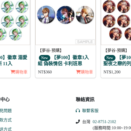
【夢谷-預購】
【夢谷-預購】
00】徽章 溺愛
【夢100】徽章3入
【夢10
New
New
 11入
組 偽裝情侶 卡利班恩
聖夜之戀的列
11入
購物車
NT$360
購物車
NT$1,200
助中心
聯絡資訊
見問題
聯繫客服
款方式
台灣
02-8751-2102
(服務時間:10:00~19:0
送方式