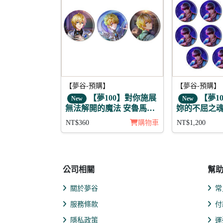
【夢谷-預購】
【夢谷-預購】
【夢100】對你施展
【夢1
New
New
無法解開的魔法 安魯馬利
妳的不屈之魂 
徽章3入組
NT$360
購物車
NT$1,200
公司相關
幫
關於夢谷
常
服務條款
付
隱私政策
運