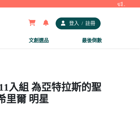
【夢谷x
登入
/
註冊
文創選品
最後倒數
章11入組 為亞特拉斯的聖
希里爾 明星