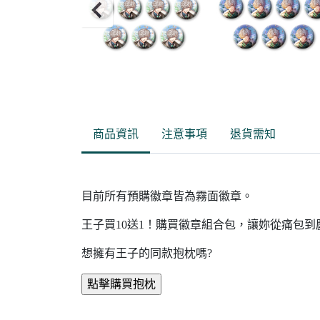
Item
2
of
商品資訊
注意事項
退貨需知
13
目前所有預購徽章皆為霧面徽章。
王子買10送1！購買徽章組合包，讓妳從痛包
想擁有王子的同款抱枕嗎?