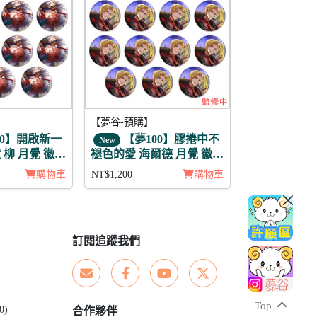
【夢谷-預購】
00】開啟新一
【夢100】膠捲中不
New
柳 月覺 徽章
褪色的愛 海爾德 月覺 徽章
11入組
購物車
NT$1,200
購物車
訂閱追蹤我們
Top
0)
合作夥伴