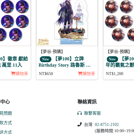
【夢谷-預購】
【夢谷-預購】
00】徽章 獻給
【夢100】立牌
【夢1
New
New
萬里 11入
Birthday Story 路魯斯 月
年的霸氣之獸 
覺
11入組
購物車
NT$650
購物車
NT$1,200
助中心
聯絡資訊
見問題
聯繫客服
款方式
台灣
02-8751-2102
(服務時間:10:00~19:0
送方式