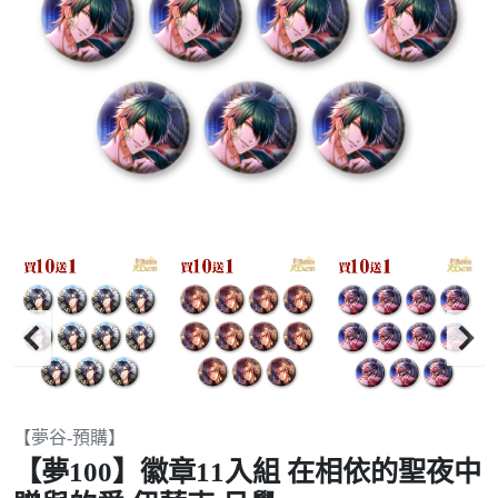
Item
【夢谷-預購】
2
【夢100】徽章11入組 在相依的聖夜中
of