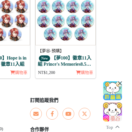
【夢谷-預購】
】Hope is in
【夢100】徽章11入
New
 徽章11入組
組 Prince's Memories8.5周
年活動 白葉 月覺
購物車
NT$1,200
購物車
訂閱追蹤我們
Top
0)
合作夥伴