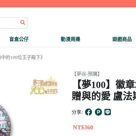
盲盒公仔
動漫周邊
遊戲商品
中的100位王子殿下》
【夢谷-預購】
【夢100】徽
贈與的愛 盧法
分享:
NT$360