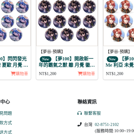
【夢谷-預購】
【夢谷-預購】
00】閃閃發光
【夢100】開啟新一
【夢100
New
New
 夏歐 月覺 徽
年的霸氣之獸 離 月覺 徽章
Me 利亞 未覺
11入組
購物車
NT$1,200
購物車
NT$1,200
助中心
聯絡資訊
見問題
聯繫客服
款方式
台灣
02-8751-2102
(服務時間:10:00~19:0
送方式