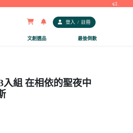
【夢谷x
登入
/
註冊
文創選品
最後倒數
章3入組 在相依的聖夜中
斯