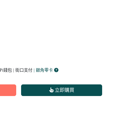
 Pi錢包 | 街口支付
| 銀角零卡
立即購買