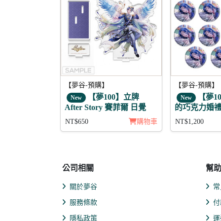
【夢谷-預購】
【夢谷-預購】
【夢100】立牌
【夢1
New
New
After Story 賽菲爾 日覺
的巧克力婚禮
章11入組
NT$650
購物車
NT$1,200
公司相關
幫
關於夢谷
常
服務條款
付
隱私政策
運