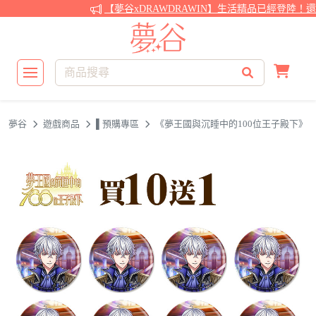
【夢谷xDRAWDRAWIN】生活精品已經登陸！還
夢谷
遊戲商品
▌預購專區
《夢王國與沉睡中的100位王子殿下》