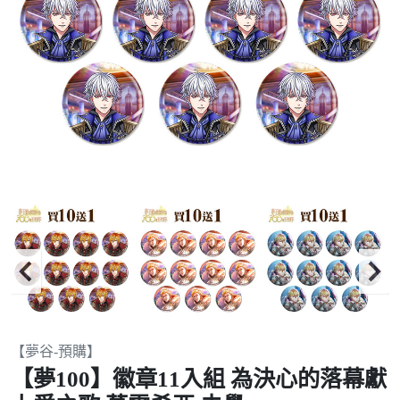
Item
【夢谷-預購】
2
【夢100】徽章11入組 為決心的落幕獻
of