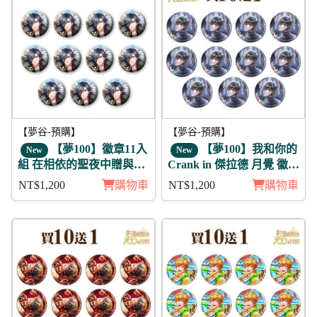
【夢谷-預購】
【夢谷-預購】
【夢100】徽章11入
【夢100】我和你的
New
New
組 在相依的聖夜中贈與的
Crank in 傑拉德 月覺 徽章
愛 盧法斯 未覺
11入組
NT$1,200
購物車
NT$1,200
購物車