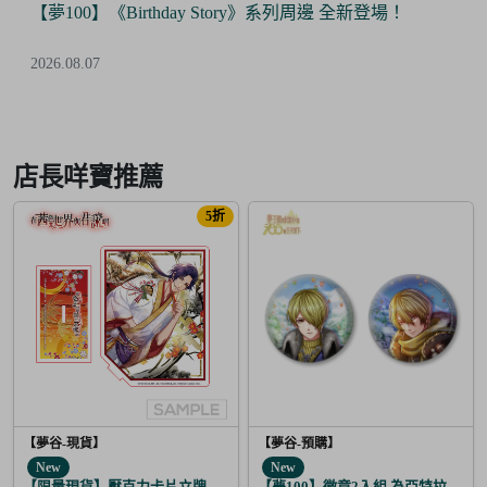
【Final Sale】人氣IP《大頭兒》精美絕版周邊 全面5折
優惠！
2026.07.24
Item
3
of
店長咩寶推薦
6
5折
【夢谷-現貨】
【夢谷-預購】
New
New
【限量現貨】壓克力卡片立牌 傳遞心意的新春 坂本龍馬
【夢100】徽章2入組 為亞特拉斯的