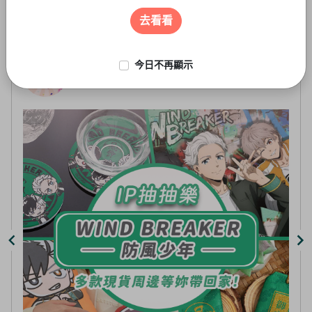
遊戲周邊
3
of
去看看
5
今日不再顯示
線上抽-虛擬