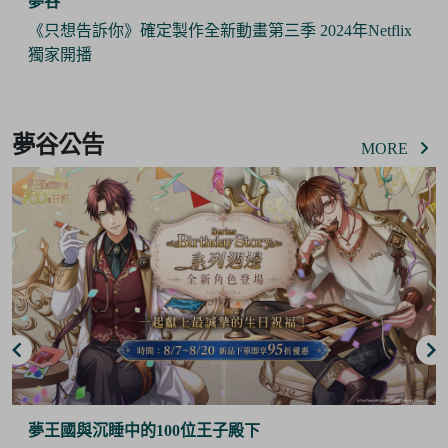
夢谷
《Pokémon Sleep》 x 日本睡衣品牌『GELATO PIQUE』
攜手推出合作商品 與寶可夢們一起作美夢
Item
3
夢谷公告
of
MORE
6
夢谷