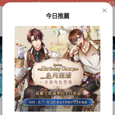
【夢谷xDRAWDRAWIN】生活精品已經登陸！還不快來
今日推薦
Item