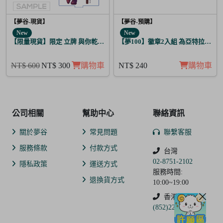
【夢谷-現貨】
【夢谷-預購】
New
New
【限量現貨】限定 立牌 與你乾杯 德川光圀
【夢100】徽章2入組 為亞特拉斯的
NT$ 600
NT$ 300
購物車
NT$ 240
購物車
公司相關
幫助中心
聯絡資訊
關於夢谷
常見問題
聯繫客服
服務條款
付款方式
台灣
02-8751-2102
隱私政策
運送方式
服務時間:
退換貨方式
10:00~19:00
香港
(852)2250-9311