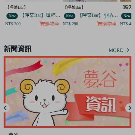
【呷某Bar】
【晴天咖啡館】
【呷某B
】舉杯歐告款 飯友
【呷某Bar】小貼紙 7入套組
【晴天咖啡館】吊飾套組
New
New
New
車
購物車
購物車
NT$ 280
NT$ 400
NT$ 12
Item
8
新聞資訊
of
MORE
8