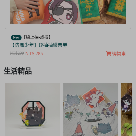
【線上抽-虛擬】
New
【茜色線上抽票券】限量周邊抽抽樂
NT$100
NT$ 50
購物車
Item
生活精品
3
of
3