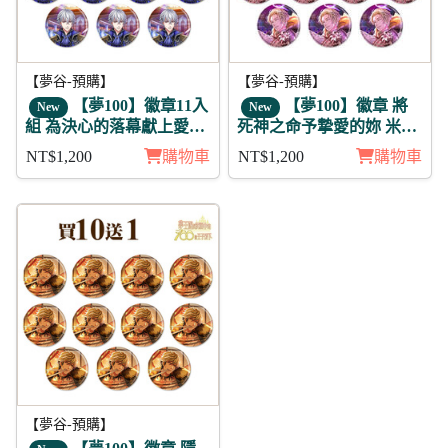
【夢谷-預購】
【夢谷-預購】
【夢100】徽章11入
【夢100】徽章 將
New
New
組 為決心的落幕獻上愛之
死神之命予摯愛的妳 米迦
歌 葛雷希亞 未覺
勒 11入
NT$1,200
購物車
NT$1,200
購物車
【夢谷-預購】