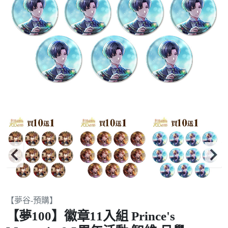
Item
【夢谷-預購】
2
【夢100】徽章11入組 Prince's
of