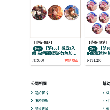
【夢谷-預購】
【夢谷-預購】
【夢100】徽章3入
【夢1
New
New
組 為解開謎題的妳施加愛
的聖誕禮物 
的魔法 傑書亞
章11入組
NT$360
購物車
NT$1,200
公司相關
幫
關於夢谷
常
服務條款
付
隱私政策
運