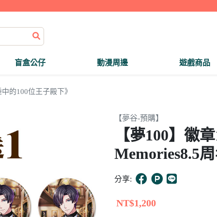
盲盒公仔
動漫周邊
遊戲商品
中的100位王子殿下》
【夢谷-預購】
【夢100】徽章11
Memories8
分享:
NT$1,200