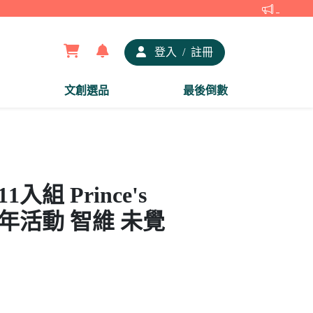
【夢谷xD
登入
/
註冊
文創選品
最後倒數
入組 Prince's
.5周年活動 智維 未覺