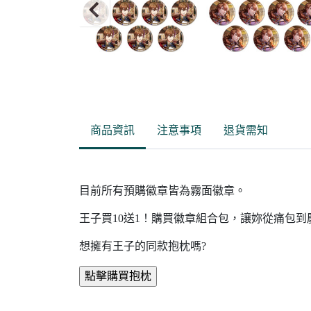
Item
2
of
商品資訊
注意事項
退貨需知
15
目前所有預購徽章皆為霧面徽章。
王子買10送1！購買徽章組合包，讓妳從痛包
想擁有王子的同款抱枕嗎?