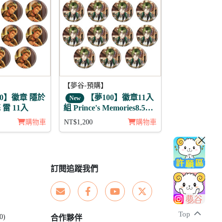
【夢谷-預購】
0】徽章 隱於
【夢100】徽章11入
New
雷 11入
組 Prince's Memories8.5周
年活動 傑伊 未覺
購物車
NT$1,200
購物車
訂閱追蹤我們
Top
0)
合作夥伴