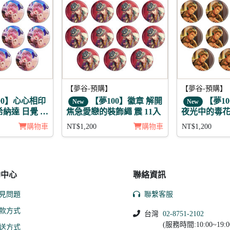
【夢谷-預購】
【夢谷-預購】
00】心心相印
【夢100】徽章 解開
【夢10
New
New
希納達 日覺 徽
焦急愛戀的裝飾繩 震 11入
夜光中的毒花 
購物車
NT$1,200
購物車
NT$1,200
助中心
聯絡資訊
見問題
聯繫客服
款方式
台灣
02-8751-2102
(服務時間:10:00~19:0
送方式