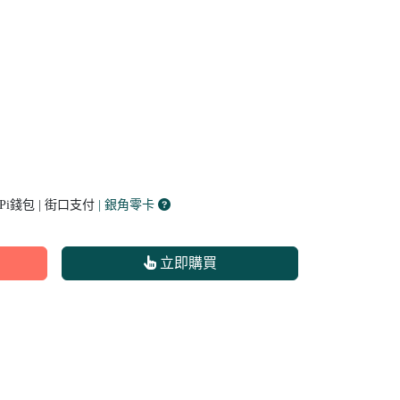
 Pi錢包 | 街口支付
| 銀角零卡
立即購買